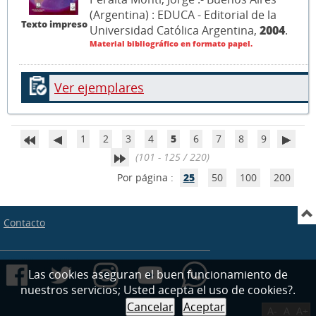
(Argentina) : EDUCA - Editorial de la
Texto impreso
Universidad Católica Argentina,
2004
.
Material bibliográfico en formato papel.
Ver ejemplares
1
2
3
4
5
6
7
8
9
(101 - 125 / 220)
Por página :
25
50
100
200
Contacto
Las cookies aseguran el buen funcionamiento de
nuestros servicios; Usted acepta el uso de cookies?.
Cancelar
Aceptar
A-
A
A+