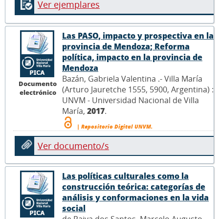
Ver ejemplares
Las PASO, impacto y prospectiva en la
provincia de Mendoza; Reforma
política, impacto en la provincia de
Mendoza
Bazán, Gabriela Valentina .- Villa María
Documento
(Arturo Jauretche 1555, 5900, Argentina) :
electrónico
UNVM - Universidad Nacional de Villa
María,
2017
.
| Repositorio Digital UNVM.
Ver documento/s
Las políticas culturales como la
construcción teórica: categorías de
análisis y conformaciones en la vida
social
de Paiva dos Santos, Marcelo Augusto .-