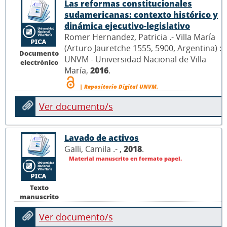
Las reformas constitucionales
sudamericanas: contexto histórico y
dinámica ejecutivo-legislativo
Romer Hernandez, Patricia .- Villa María
(Arturo Jauretche 1555, 5900, Argentina) :
Documento
UNVM - Universidad Nacional de Villa
electrónico
María,
2016
.
| Repositorio Digital UNVM.
Ver documento/s
Lavado de activos
Galli, Camila .- ,
2018
.
Material manuscrito en formato papel.
Texto
manuscrito
Ver documento/s