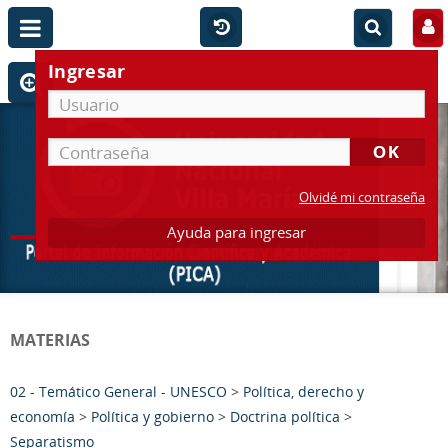
Ingresar
Olvidé mi contraseña
Ayuda para ingresar
MATERIAS
02 - Temático General - UNESCO
>
Política, derecho y
economía
>
Política y gobierno
>
Doctrina política
>
Separatismo