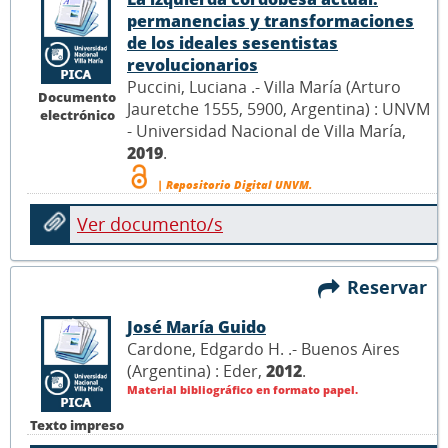
permanencias y transformaciones
de los ideales sesentistas
revolucionarios
Puccini, Luciana .- Villa María (Arturo
Documento
Jauretche 1555, 5900, Argentina) : UNVM
electrónico
- Universidad Nacional de Villa María,
2019
.
| Repositorio Digital UNVM.
Ver documento/s
Reservar
José María Guido
Cardone, Edgardo H. .- Buenos Aires
(Argentina) : Eder,
2012
.
Material bibliográfico en formato papel.
Texto impreso