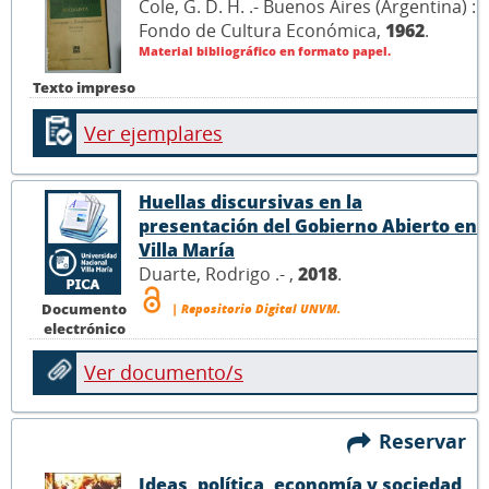
Cole, G. D. H. .- Buenos Aires (Argentina) :
Fondo de Cultura Económica,
1962
.
Material bibliográfico en formato papel.
Texto impreso
Ver ejemplares
Huellas discursivas en la
presentación del Gobierno Abierto en
Villa María
Duarte, Rodrigo .- ,
2018
.
Documento
| Repositorio Digital UNVM.
electrónico
Ver documento/s
Reservar
Ideas, política, economía y sociedad