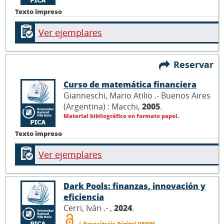
Texto impreso
Ver ejemplares
Reservar
Curso de matemática financiera
Gianneschi, Mario Atilio .- Buenos Aires
(Argentina) : Macchi,
2005
.
Material bibliográfico en formato papel.
Texto impreso
Ver ejemplares
Dark Pools: finanzas, innovación y
eficiencia
Cerri, Iván .- ,
2024
.
| Repositorio Digital UNVM.