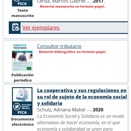
Lerda, Marcos Gabriel .- ,
2017
.
Material manuscrito en formato papel.
Texto
manuscrito
Ver ejemplares
Consultor tributario
Material bibliográfico en formato papel.
Publicación
períodica
La cooperativa y sus regulaciones en
su rol de sujeto de la economía social
y solidaria
Schulz, Adriana Mabel .- ,
2020
.
La Economía Social y Solidaria es un modo
Documento
alternativo de hacer economía, en el que
electrónico
economía y solidaridad se unen para