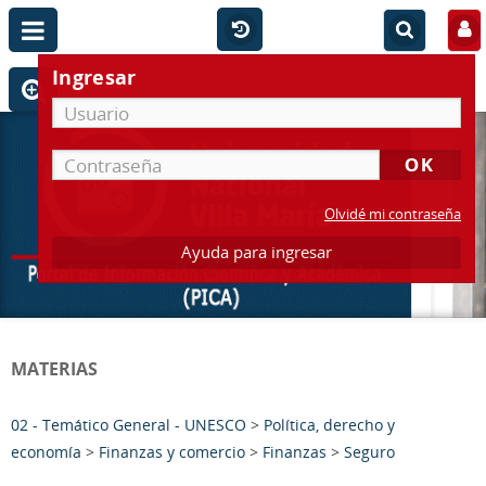
Ingresar
Olvidé mi contraseña
Ayuda para ingresar
MATERIAS
02 - Temático General - UNESCO
>
Política, derecho y
economía
>
Finanzas y comercio
>
Finanzas
>
Seguro