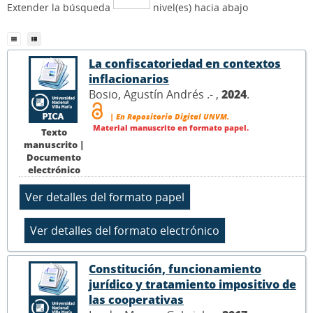
Extender la búsqueda
nivel(es) hacia abajo
La confiscatoriedad en contextos
inflacionarios
Bosio, Agustín Andrés .- ,
2024
.
| En Repositorio Digital UNVM.
Material manuscrito en formato papel.
Texto
manuscrito |
Documento
electrónico
Constitución, funcionamiento
jurídico y tratamiento impositivo de
las cooperativas