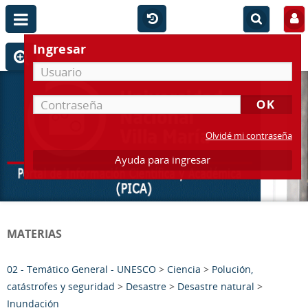
Ingresar
Olvidé mi contraseña
Ayuda para ingresar
MATERIAS
02 - Temático General - UNESCO
>
Ciencia
>
Polución,
catástrofes y seguridad
>
Desastre
>
Desastre natural
>
Inundación