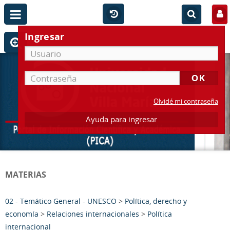
Ingresar
Olvidé mi contraseña
Ayuda para ingresar
MATERIAS
02 - Temático General - UNESCO
>
Política, derecho y
economía
>
Relaciones internacionales
>
Política
internacional