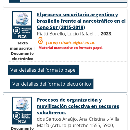
El proceso securitario argentino y
brasileño frente al narcotráfico en el
Cono Sur (2015-2019)
Piatti Borello, Lucio Rafael .- ,
2023
.
Texto
| En Repositorio Digital UNVM.
Material manuscrito en formato papel.
manuscrito |
Documento
electrónico
Procesos de organización y
movilización colectiva en sectores
subalternos
dos Santos Araújo, Ana Cristina .- Villa
María (Arturo Jauretche 1555, 5900,
Documento