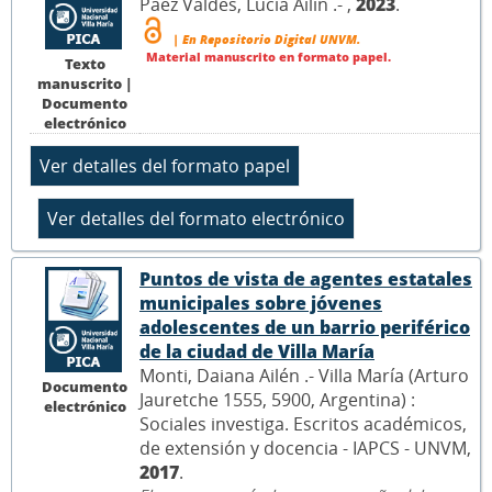
Páez Valdes, Lucia Ailin .- ,
2023
.
| En Repositorio Digital UNVM.
Material manuscrito en formato papel.
Texto
manuscrito |
Documento
electrónico
Puntos de vista de agentes estatales
municipales sobre jóvenes
adolescentes de un barrio periférico
de la ciudad de Villa María
Monti, Daiana Ailén .- Villa María (Arturo
Documento
Jauretche 1555, 5900, Argentina) :
electrónico
Sociales investiga. Escritos académicos,
de extensión y docencia - IAPCS - UNVM,
2017
.