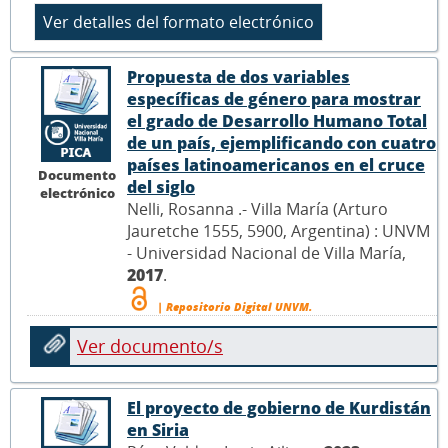
Propuesta de dos variables
específicas de género para mostrar
el grado de Desarrollo Humano Total
de un país, ejemplificando con cuatro
países latinoamericanos en el cruce
Documento
del siglo
electrónico
Nelli, Rosanna .- Villa María (Arturo
Jauretche 1555, 5900, Argentina) : UNVM
- Universidad Nacional de Villa María,
2017
.
| Repositorio Digital UNVM.
Ver documento/s
El proyecto de gobierno de Kurdistán
en Siria