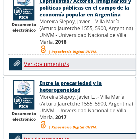
Capitalistas? Actores, imaginarios y
políticas públicas en el campo de la
economía popular en Argentina
Moreira Slepoy, Javier .- Villa María
Documento
(Arturo Jauretche 1555, 5900, Argentina) :
electrónico
UNVM - Universidad Nacional de Villa
María,
2018
.
| Repositorio Digital UNVM.
Ver documento/s
Entre la precariedad y la
heterogeneidad
Moreira Slepoy, Javier L. .- Villa María
(Arturo Jauretche 1555, 5900, Argentina) :
UNVM - Universidad Nacional de Villa
Documento
María,
2017
.
electrónico
| Repositorio Digital UNVM.