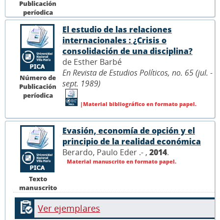
Publicación
períodica
El estudio de las relaciones
internacionales : ¿Crisis o
consolidación de una disciplina?
de Esther Barbé
En Revista de Estudios Políticos, no. 65 (jul. -
Número de
sept. 1989)
Publicación
períodica
|Material bibliográfico en formato papel.
Evasión, economía de opción y el
principio de la realidad económica
Berardo, Paulo Eder .- ,
2014
.
Material manuscrito en formato papel.
Texto
manuscrito
Ver ejemplares