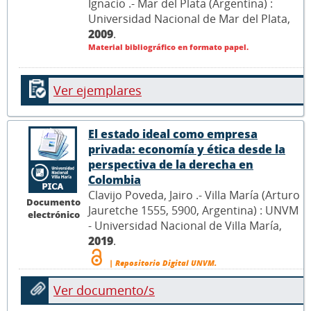
Ignacio .- Mar del Plata (Argentina) :
Universidad Nacional de Mar del Plata,
2009
.
Material bibliográfico en formato papel.
Ver ejemplares
El estado ideal como empresa
privada: economía y ética desde la
perspectiva de la derecha en
Colombia
Clavijo Poveda, Jairo .- Villa María (Arturo
Documento
Jauretche 1555, 5900, Argentina) : UNVM
electrónico
- Universidad Nacional de Villa María,
2019
.
| Repositorio Digital UNVM.
Ver documento/s