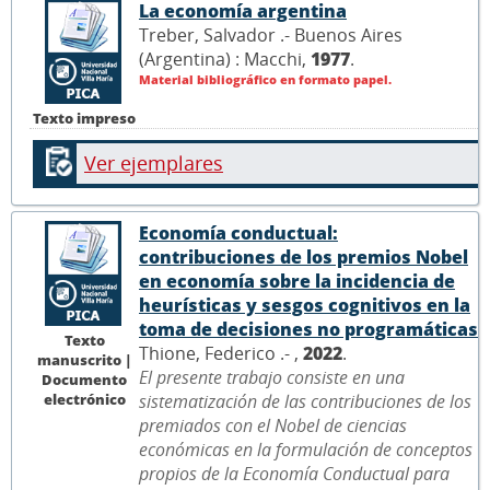
La economía argentina
Treber, Salvador .- Buenos Aires
(Argentina) : Macchi,
1977
.
Material bibliográfico en formato papel.
Texto impreso
Ver ejemplares
Economía conductual:
contribuciones de los premios Nobel
en economía sobre la incidencia de
heurísticas y sesgos cognitivos en la
toma de decisiones no programáticas
Texto
Thione, Federico .- ,
2022
.
manuscrito |
El presente trabajo consiste en una
Documento
electrónico
sistematización de las contribuciones de los
premiados con el Nobel de ciencias
económicas en la formulación de conceptos
propios de la Economía Conductual para