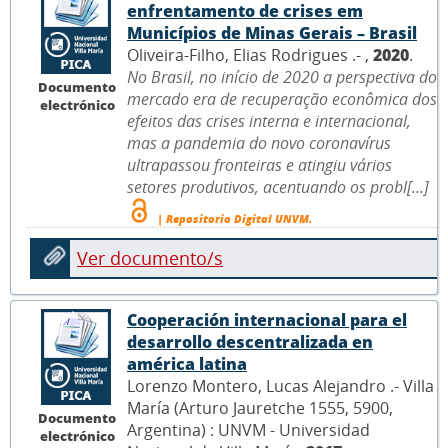
enfrentamento de crises em
Municípios de Minas Gerais – Brasil
Oliveira-Filho, Elias Rodrigues .- ,
2020
.
No Brasil, no início de 2020 a perspectiva do
Documento
mercado era de recuperação econômica dos
electrónico
efeitos das crises interna e internacional,
mas a pandemia do novo coronavírus
ultrapassou fronteiras e atingiu vários
setores produtivos, acentuando os probl[...]
| Repositorio Digital UNVM.
Ver documento/s
Cooperación internacional para el
desarrollo descentralizada en
américa latina
Lorenzo Montero, Lucas Alejandro .- Villa
María (Arturo Jauretche 1555, 5900,
Documento
Argentina) : UNVM - Universidad
electrónico