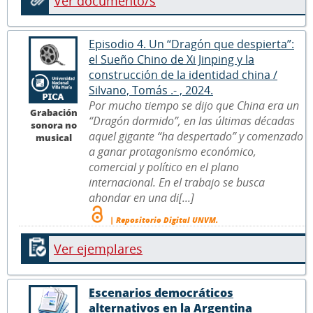
Ver documento/s
Episodio 4. Un “Dragón que despierta”:
el Sueño Chino de Xi Jinping y la
construcción de la identidad china /
Silvano, Tomás .- , 2024.
Por mucho tiempo se dijo que China era un
Grabación
“Dragón dormido”, en las últimas décadas
sonora no
aquel gigante “ha despertado” y comenzado
musical
a ganar protagonismo económico,
comercial y político en el plano
internacional. En el trabajo se busca
ahondar en una di[...]
| Repositorio Digital UNVM.
Ver ejemplares
Escenarios democráticos
alternativos en la Argentina