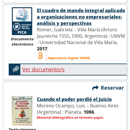
El cuadro de mando integral aplicado
a organizaciones no empresariales:
análisis y perspectivas
Römer, Gabriela .- Villa María (Arturo
Jauretche 1555, 5900, Argentina) : UNVM
Documento
- Universidad Nacional de Villa María,
electrónico
2017
.
| Repositorio Digital UNVM.
Ver documento/s
Reservar
Cuando el poder perdió el juicio
Moreno Ocampo, Luis .- Buenos Aires
(Argentina) : Planeta,
1996
.
Material bibliográfico en formato papel.
Texto impreso