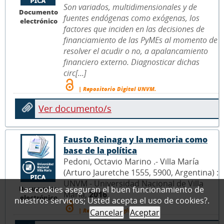
Son variados, multidimensionales y de
Documento
fuentes endógenas como exógenas, los
electrónico
factores que inciden en las decisiones de
financiamiento de las PyMEs al momento de
resolver el acudir o no, a apalancamiento
financiero externo. Diagnosticar dichas
circ[...]
| Repositorio Digital UNVM.
Ver documento/s
Fausto Reinaga y la memoria como
base de la política
Pedoni, Octavio Marino .- Villa María
(Arturo Jauretche 1555, 5900, Argentina) :
UNVM - Universidad Nacional de Villa
Las cookies aseguran el buen funcionamiento de
Documento
María,
2016
.
electrónico
nuestros servicios; Usted acepta el uso de cookies?.
| Repositorio Digital UNVM.
Cancelar
Aceptar