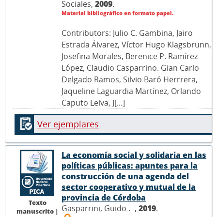
Sociales,
2009
.
Material bibliográfico en formato papel.
Contributors: Julio C. Gambina, Jairo
Estrada Álvarez, Víctor Hugo Klagsbrunn,
Josefina Morales, Berenice P. Ramírez
López, Claudio Casparrino. Gian Carlo
Delgado Ramos, Silvio Baró Herrrera,
Jaqueline Laguardia Martínez, Orlando
Caputo Leiva, J[...]
Ver ejemplares
La economía social y solidaria en las
políticas públicas: apuntes para la
construcción de una agenda del
sector cooperativo y mutual de la
provincia de Córdoba
Texto
Gasparrini, Guido .- ,
2019
.
manuscrito |