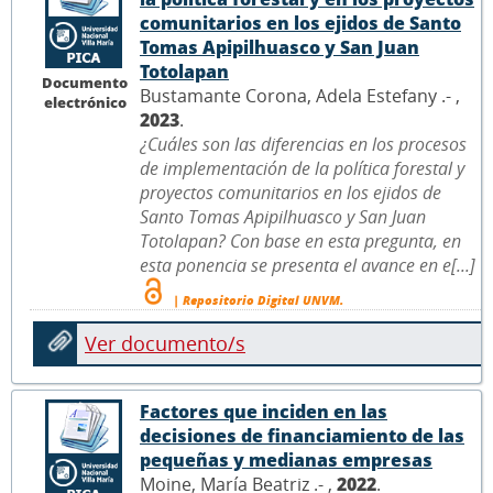
comunitarios en los ejidos de Santo
Tomas Apipilhuasco y San Juan
Totolapan
Documento
Bustamante Corona, Adela Estefany .- ,
electrónico
2023
.
¿Cuáles son las diferencias en los procesos
de implementación de la política forestal y
proyectos comunitarios en los ejidos de
Santo Tomas Apipilhuasco y San Juan
Totolapan? Con base en esta pregunta, en
esta ponencia se presenta el avance en e[...]
| Repositorio Digital UNVM.
Ver documento/s
Factores que inciden en las
decisiones de financiamiento de las
pequeñas y medianas empresas
Moine, María Beatriz .- ,
2022
.