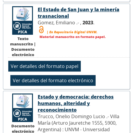
El Estado de San Juan y la minería
trasnacional
Gomez, Emiliano .- ,
2023
.
| En Repositorio Digital UNVM.
Material manuscrito en formato papel.
Texto
manuscrito |
Documento
electrónico
Estado y democracia: derechos
humanos, alteridad y
reconocimiento
Trucco, Onelio Domingo Lucio .- Villa
María (Arturo Jauretche 1555, 5900,
Documento
Argentina) : UNVM - Universidad
electrónico