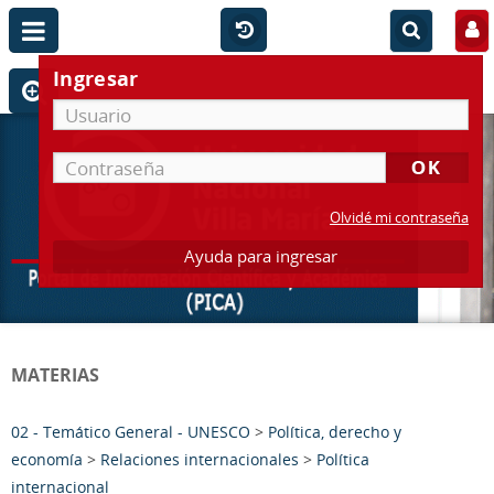
Ingresar
Olvidé mi contraseña
Ayuda para ingresar
MATERIAS
02 - Temático General - UNESCO
>
Política, derecho y
economía
>
Relaciones internacionales
>
Política
internacional