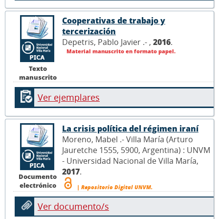
Cooperativas de trabajo y
tercerización
Depetris, Pablo Javier .- ,
2016
.
Material manuscrito en formato papel.
Texto
manuscrito
Ver ejemplares
La crisis política del régimen iraní
Moreno, Mabel .- Villa María (Arturo
Jauretche 1555, 5900, Argentina) : UNVM
- Universidad Nacional de Villa María,
2017
.
Documento
electrónico
| Repositorio Digital UNVM.
Ver documento/s