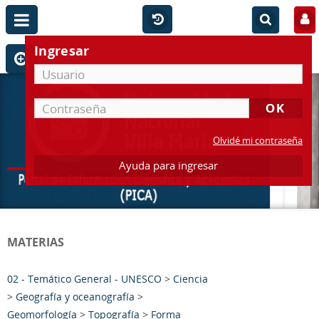
Ingresar
Olvidé mi contraseña
Ayuda para ingresar
MATERIAS
02 - Temático General - UNESCO
>
Ciencia
>
Geografía y oceanografía
>
Geomorfología
>
Topografía
>
Forma