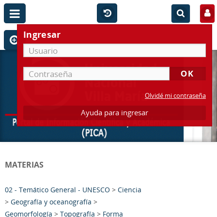
Ingresar
Olvidé mi contraseña
Ayuda para ingresar
MATERIAS
02 - Temático General - UNESCO
>
Ciencia
>
Geografía y oceanografía
>
Geomorfología
>
Topografía
>
Forma