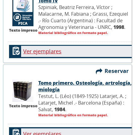
Tomo IV
Szpiniak, Beatriz Ferreira, Víctor ;
Malacarne, M. Fabiana ; Grassi, Ezequiel
.- Río Cuarto (Argentina) : Facultad de
Agronomia y Veterinaria - UNRC,
1998
.
Texto impreso
Material bibliográfico en formato papel.
Ver ejemplares
Reservar
Tomo primero. Osteología, artrología,
miología
Testut, L. (Léo) (1849-1925) Latarjet, A. ;
Latarjet, Michel .- Barcelona (España) :
Texto impreso
Salvat,
1984
.
Material bibliográfico en formato papel.
Ver ejemplares