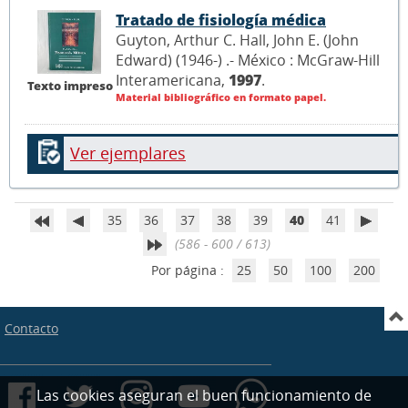
Tratado de fisiología médica
Guyton, Arthur C. Hall, John E. (John
Edward) (1946-) .- México : McGraw-Hill
Interamericana,
1997
.
Texto impreso
Material bibliográfico en formato papel.
Ver ejemplares
35
36
37
38
39
40
41
(586 - 600 / 613)
Por página :
25
50
100
200
Contacto
Las cookies aseguran el buen funcionamiento de