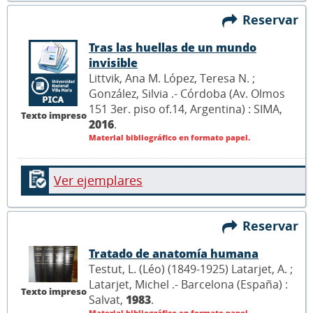
Reservar
Tras las huellas de un mundo
invisible
Littvik, Ana M. López, Teresa N. ;
González, Silvia .- Córdoba (Av. Olmos
151 3er. piso of.14, Argentina) : SIMA,
Texto impreso
2016
.
Material bibliográfico en formato papel.
Ver ejemplares
Reservar
Tratado de anatomía humana
Testut, L. (Léo) (1849-1925) Latarjet, A. ;
Latarjet, Michel .- Barcelona (España) :
Texto impreso
Salvat,
1983
.
Material bibliográfico en formato papel.