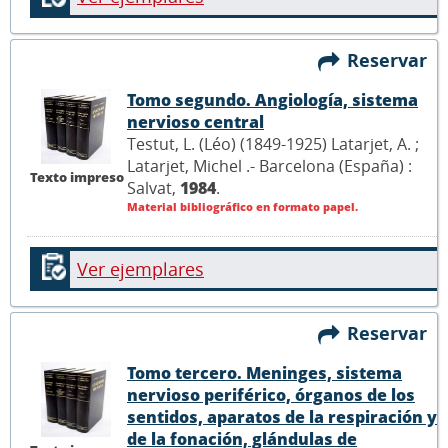
Reservar
Tomo segundo. Angiología, sistema
nervioso central
Testut, L. (Léo) (1849-1925) Latarjet, A. ;
Latarjet, Michel .- Barcelona (España) :
Texto impreso
Salvat,
1984
.
Material bibliográfico en formato papel.
Ver ejemplares
Reservar
Tomo tercero. Meninges, sistema
nervioso periférico, órganos de los
sentidos, aparatos de la respiración y
de la fonación, glándulas de