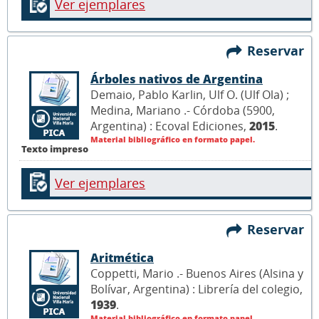
Ver ejemplares
Reservar
Árboles nativos de Argentina
Demaio, Pablo Karlin, Ulf O. (Ulf Ola) ;
Medina, Mariano .- Córdoba (5900,
Argentina) : Ecoval Ediciones,
2015
.
Material bibliográfico en formato papel.
Texto impreso
Ver ejemplares
Reservar
Aritmética
Coppetti, Mario .- Buenos Aires (Alsina y
Bolívar, Argentina) : Librería del colegio,
1939
.
Material bibliográfico en formato papel.