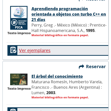
Aprendiendo programación
orientada a objetos con turbo C++ en
21 días
Perry, Greg .- México (México) : Prentice-
Hall Hispanoamericana, S.A.,
1995
.
Texto impreso
Material bibliográfico en formato papel.
Ver ejemplares
Reservar
El árbol del conocimiento
Maturana Romesín, Humberto Varela,
Francisco .- Buenos Aires (Argentina) :
Texto impreso
Lumen,
2003
.
Material bibliográfico en formato papel.