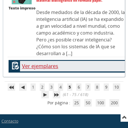
Material bibliográfico en formato papel.
Texto impreso
Desde mediados de la década de 2000, la
inteligencia artificial (IA) se ha expandido
a gran velocidad a nivel mundial, como
campo académico y como industria.
Pero ¿es posible crear inteligencia?
¿Cómo son los sistemas de IA que se
desarrollan a [...]
Ver ejemplares
1
2
3
4
5
6
7
8
9
10
(61 - 75 / 618)
Por página :
25
50
100
200
Contacto