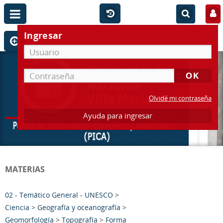
Ingresar
Olvidé mi contraseña
Ayuda para ingresar
MATERIAS
02 - Temático General - UNESCO
>
Ciencia
>
Geografía y oceanografía
>
Geomorfología
>
Topografía
>
Forma