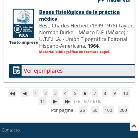
Bases fisiológicas de la práctica
médica
Best, Charles Herbert (1899-1978) Taylor,
Norman Burke .- México D.F. (México) :
U.T.E.H.A. - Unión Tipográfica Editorial
Texto impreso
Hispano-Americana,
1964
.
Material bibliográfico en formato papel.
Ver ejemplares
1
2
3
4
5
6
7
8
9
10
11
(76 - 90 / 618)
Por página :
25
50
100
200
Contacto