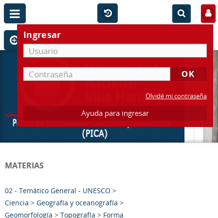
Ingresar
Olvidé mi contraseña
Ayuda para ingresar
MATERIAS
02 - Temático General - UNESCO
>
Ciencia
>
Geografía y oceanografía
>
Geomorfología
>
Topografía
>
Forma