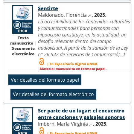
Sentirte
Maldonado, Florencia .- ,
2025
.
La accesibilidad de los contenidos culturales
y comunicacionales para personas con
hipoacusia constituye, en la actualidad, un
Texto
desafío relevante dentro del campo
manuscrito |
audiovisual. A partir de la sanción de la Ley
Documento
electrónico
n° 26.522 de Servicios de Comunicació[...]
| En Repositorio Digital UNVM.
Material manuscrito en formato papel.
Ser parte de un lugar: el encuentro
entre canciones y paisajes sonoros
Imbern, María Virginia .- ,
2025
.
| En Repositorio Digital UNVM.