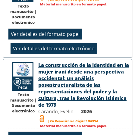
Material manuscrito en formato papel.
Texto
manuscrito |
Documento
electrónico
La construcción de la identidad en la
mujer iraní desde una perspectiva
occidental: un análisis
posestructuralista de las
representaciones del poder y la
Texto
cultura, tras la Revolución Islámica
manuscrito |
de 1979
Documento
electrónico
Carando, Evelin .- ,
2026
.
| En Repositorio Digital UNVM.
Material manuscrito en formato papel.