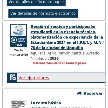
Gestión directiva y participación
estudiantil en la escuela técnica.
Sistematización de experiencia de la
Estudiantina 2024 en el I.P.E.T. y M.N.°
78 de la ciudad de Unquillo
Texto
Aguilera, Atilio Ramón Mattus, Alfredo
manuscrito
Nicolás .- ,
2026
.
Material manuscrito en formato papel.
Ver ejemplares
Reservar
La renta básica