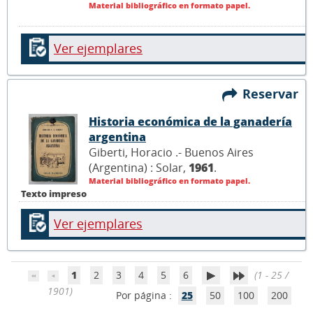
Material bibliográfico en formato papel.
Ver ejemplares
Reservar
Historia económica de la ganadería
argentina
Giberti, Horacio .- Buenos Aires
(Argentina) : Solar,
1961
.
Material bibliográfico en formato papel.
Texto impreso
Ver ejemplares
1
2
3
4
5
6
(1 - 25 /
1901)
Por página :
25
50
100
200