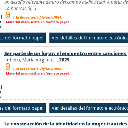
un desafío relevante dentro del campo audiovisual. A partir de
Comunicació[...]
 |
| En Repositorio Digital UNVM.
o
Material manuscrito en formato papel.
o
Ser parte de un lugar: el encuentro entre canciones
Imbern, María Virginia .- ,
2025
.
| En Repositorio Digital UNVM.
Material manuscrito en formato papel.
 |
o
o
La construcción de la identidad en la mujer iraní de