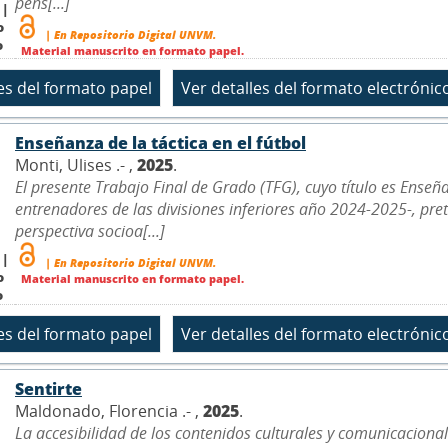
pens[...]
 |
o
| En Repositorio Digital UNVM.
o
Material manuscrito en formato papel.
Enseñanza de la táctica en el fútbol
Monti, Ulises .- ,
2025
.
El presente Trabajo Final de Grado (TFG), cuyo título es Enseña
entrenadores de las divisiones inferiores año 2024-2025-, pr
perspectiva socioa[...]
 |
| En Repositorio Digital UNVM.
o
Material manuscrito en formato papel.
o
Sentirte
Maldonado, Florencia .- ,
2025
.
La accesibilidad de los contenidos culturales y comunicaciona