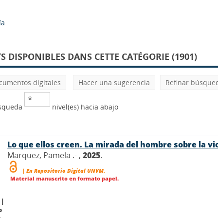
ía
 DISPONIBLES DANS CETTE CATÉGORIE (1901)
cumentos digitales
Hacer una sugerencia
Refinar búsque
úsqueda
nivel(es) hacia abajo
Lo que ellos creen. La mirada del hombre sobre la vi
Marquez, Pamela .- ,
2025
.
| En Repositorio Digital UNVM.
Material manuscrito en formato papel.
 |
o