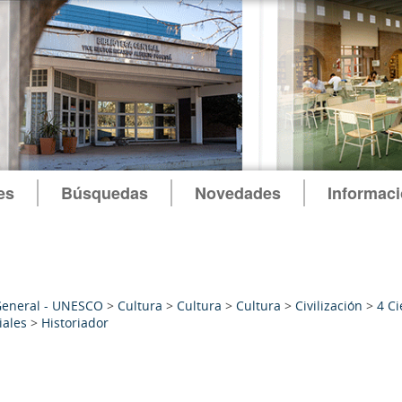
es
Búsquedas
Novedades
Informac
General - UNESCO
>
Cultura
>
Cultura
>
Cultura
>
Civilización
>
4 Ci
iales
>
Historiador