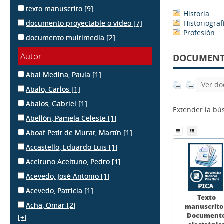
texto manuscrito
[9]
Historia
documento proyectable o vídeo
[7]
Historiograf
Profesión
documento multimedia
[2]
Autor
DOCUMENTS
Abal Medina, Paula
[1]
Ver do
Abalo, Carlos
[1]
Abalos, Gabriel
[1]
Extender la b
Abellón, Pamela Celeste
[1]
Aboaf Petit de Murat, Martín
[1]
Accastello, Eduardo Luis
[1]
Aceituno Aceituno, Pedro
[1]
Acevedo, José Antonio
[1]
Acevedo, Patricia
[1]
Texto
Acha, Omar
[2]
manuscrito
Document
[+]