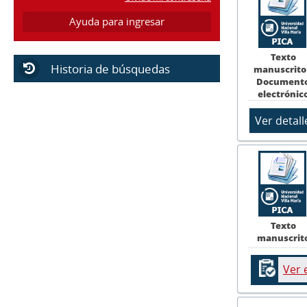
Ayuda para ingresar
Texto
Historia de búsquedas
manuscrito
Document
electrónic
Texto
manuscrit
Ver 