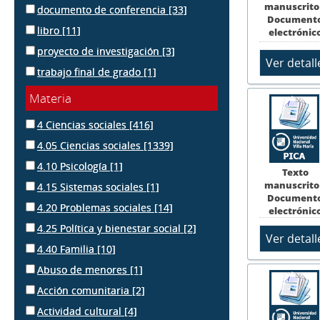
manuscrito
documento de conferencia
[33]
Document
libro
[11]
electrónic
proyecto de investigación
[3]
trabajo final de grado
[1]
Materia
4 Ciencias sociales
[416]
4.05 Ciencias sociales
[1339]
4.10 Psicología
[1]
Texto
manuscrito
4.15 Sistemas sociales
[1]
Document
4.20 Problemas sociales
[14]
electrónic
4.25 Política y bienestar social
[2]
4.40 Familia
[10]
Abuso de menores
[1]
Acción comunitaria
[2]
Actividad cultural
[4]