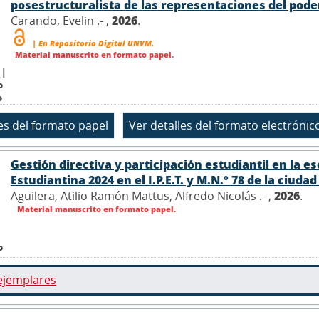
posestructuralista de las representaciones del poder 
Carando, Evelin .- ,
2026
.
| En Repositorio Digital UNVM.
Material manuscrito en formato papel.
 |
o
o
Gestión directiva y participación estudiantil en la e
Estudiantina 2024 en el I.P.E.T. y M.N.° 78 de la ciuda
Aguilera, Atilio Ramón Mattus, Alfredo Nicolás .- ,
2026
.
Material manuscrito en formato papel.
o
ejemplares