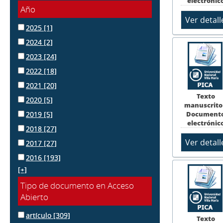
electrónic
Año
2025
[1]
2024
[2]
2023
[24]
2022
[18]
2021
[20]
Texto
2020
[5]
manuscrito
Document
2019
[5]
electrónic
2018
[27]
2017
[27]
2016
[193]
[+]
Tipo de documento en Acceso
Abierto
artículo
[309]
Texto