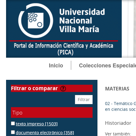
Inicio
Colecciones Especial
filtrar o comparar
MATERIAS
02 - Temático 
en ciencias soc
Tipo
Historiador
texto impreso
[1503]
documento electrónico
[358]
Ver también: