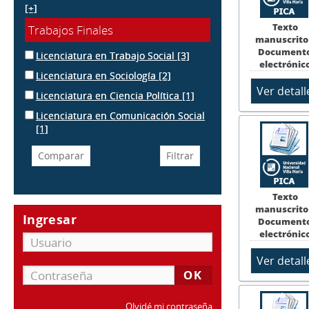
[+]
Texto
Trabajos Finales
manuscrito
Document
Licenciatura en Trabajo Social
[3]
electrónic
Licenciatura en Sociología
[2]
Licenciatura en Ciencia Política
[1]
Licenciatura en Comunicación Social
[1]
Texto
manuscrito
Ingresar
Document
electrónic
Olvidé mi contraseña