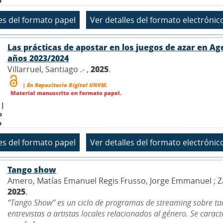
o
Las prácticas de apostar en los juegos de azar en Ag
años 2023/2024
Villarruel, Santiago .- ,
2025
.
| En Repositorio Digital UNVM.
Material manuscrito en formato papel.
 |
o
o
Tango show
Amero, Matías Emanuel Regis Frusso, Jorge Emmanuel ; Zanetti
2025
.
“Tango Show” es un ciclo de programas de streaming sobre ta
entrevistas a artistas locales relacionados al género. Se cara