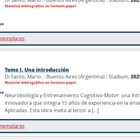
Di Santo, Mario .- Buenos Aires (Argentina) : Stadium,
202
Material bibliográfico en formato papel.
so
ejemplares
Tomo I. Una introducción
Di Santo, Mario .- Buenos Aires (Argentina) : Stadium,
202
Material bibliográfico en formato papel.
so
Neurobiología y Entrenamiento Cognitivo-Motor: una Int
innovadora que integra 15 años de experiencia en la ens
Aplicadas. Esta obra invita al lector a [...]
ejemplares