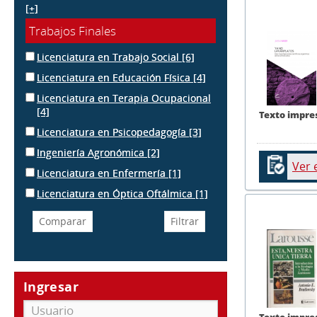
[+]
Trabajos Finales
Licenciatura en Trabajo Social
[6]
Licenciatura en Educación Física
[4]
Licenciatura en Terapia Ocupacional
[4]
Texto impre
Licenciatura en Psicopedagogía
[3]
Ingeniería Agronómica
[2]
Ver 
Licenciatura en Enfermería
[1]
Licenciatura en Óptica Oftálmica
[1]
Ingresar
Texto impre