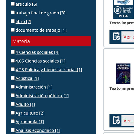
artículo
[6]
trabajo final de grado
[3]
libro
[2]
Texto impre
documento de trabajo
[1]
Ver 
Materia
4 Ciencias sociales
[4]
4.05 Ciencias sociales
[1]
4.25 Política y bienestar social
[1]
Acústica
[1]
Administración
[1]
Texto impre
Administración pública
[1]
Adulto
[1]
Agriculture
[2]
Ver 
Agronomía
[1]
Análisis económico
[1]