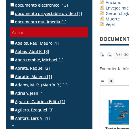
Anciano
documento electrónico
[13]
Envejecimie
documento proyectable o vídeo
[2]
Gerontologí
Muerte
documento multimedia
[1]
Vejez
Autor
DOCUMENTS
Abalos, Raúl Mauro
[1]
Abbas, Abul K.
[3]
Ver do
Abercrombie, Michael
[1]
Abrate, Raquel
[2]
Extender la b
Abratte, Malena
[1]
Adams, M. R. (Martín R.)
[1]
Adrian, Jean
[1]
Aguirre, Gabriela Edith
[1]
Agüero, Ezequiel
[3]
Ahlfors, Lars V.
[1]
[+]
Texto impre