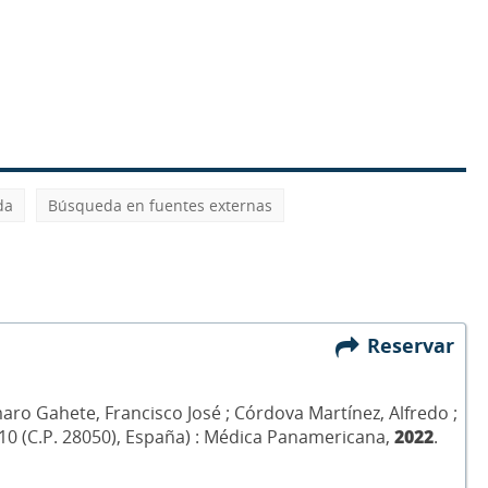
da
Búsqueda en fuentes externas
Reservar
ro Gahete, Francisco José ; Córdova Martínez, Alfredo ;
da 10 (C.P. 28050), España) : Médica Panamericana,
2022
.