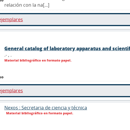
relación con la na[...]
ejemplares
General catalog of laboratory apparatus and scienti
.- ,
.
Material bibliográfico en formato papel.
so
ejemplares
Nexos : Secretaria de ciencia y técnica
Material bibliográfico en formato papel.