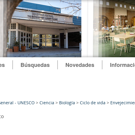
es
Búsquedas
Novedades
Informac
General - UNESCO
>
Ciencia
>
Biología
>
Ciclo de vida
>
Envejecimie
to