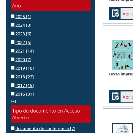
Año
Ver 
2025
[1]
2024
[3]
2023
[6]
2022
[5]
2021
[14]
2020
[7]
2019
[10]
Texto impre
2018
[22]
2017
[15]
2016
[31]
Ver 
[+]
Tipo de documento en Acceso
Abierto
documento de conferencia
[7]