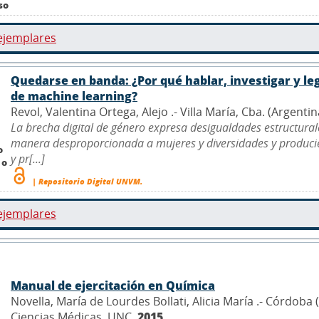
so
ejemplares
Quedarse en banda: ¿Por qué hablar, investigar y leg
de machine learning?
Revol, Valentina Ortega, Alejo .- Villa María, Cba. (Argenti
La brecha digital de género expresa desigualdades estructurales
manera desproporcionada a mujeres y diversidades y producie
o
y pr[...]
 o
| Repositorio Digital UNVM.
ejemplares
Manual de ejercitación en Química
Novella, María de Lourdes Bollati, Alicia María .- Córdob
Ciencias Médicas, UNC,
2015
.