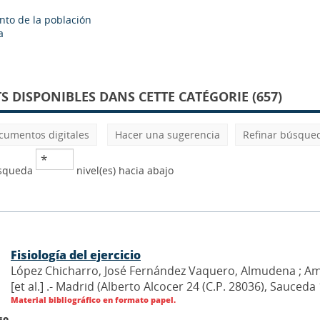
nto de la población
a
 DISPONIBLES DANS CETTE CATÉGORIE (657)
cumentos digitales
Hacer una sugerencia
Refinar búsque
úsqueda
nivel(es) hacia abajo
Fisiología del ejercicio
López Chicharro, José Fernández Vaquero, Almudena ; Ama
[et al.] .- Madrid (Alberto Alcocer 24 (C.P. 28036), Sauce
Material bibliográfico en formato papel.
so