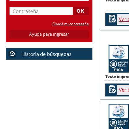
Ver 
Olvidé mi contraseña
Ayuda para ingresar
Historia de búsquedas
Texto impre
Ver 