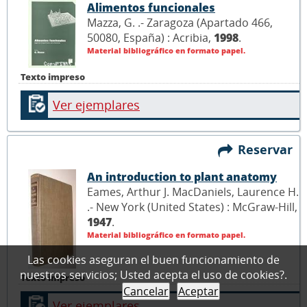
Alimentos funcionales
Mazza, G. .- Zaragoza (Apartado 466,
50080, España) : Acribia,
1998
.
Material bibliográfico en formato papel.
Texto impreso
Ver ejemplares
Reservar
An introduction to plant anatomy
Eames, Arthur J. MacDaniels, Laurence H.
.- New York (United States) : McGraw-Hill,
1947
.
Material bibliográfico en formato papel.
Las cookies aseguran el buen funcionamiento de
nuestros servicios; Usted acepta el uso de cookies?.
Texto impreso
Cancelar
Aceptar
Ver ejemplares