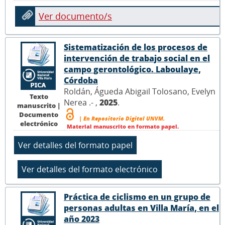
Ver documento/s
Sistematización de los procesos de
intervención de trabajo social en el
campo gerontológico. Laboulaye,
Córdoba
Roldán, Águeda Abigail Tolosano, Evelyn
Texto
Nerea .- ,
2025
.
manuscrito |
Documento
| En Repositorio Digital UNVM.
electrónico
Material manuscrito en formato papel.
Práctica de ciclismo en un grupo de
personas adultas en Villa María, en el
año 2023