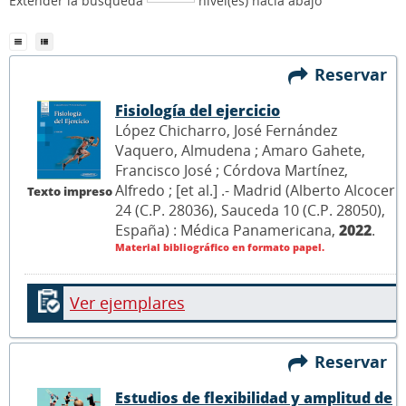
Extender la búsqueda
nivel(es) hacia abajo
Reservar
Fisiología del ejercicio
López Chicharro, José Fernández
Vaquero, Almudena ; Amaro Gahete,
Francisco José ; Córdova Martínez,
Alfredo ; [et al.] .- Madrid (Alberto Alcocer
Texto impreso
24 (C.P. 28036), Sauceda 10 (C.P. 28050),
España) : Médica Panamericana,
2022
.
Material bibliográfico en formato papel.
Ver ejemplares
Reservar
Estudios de flexibilidad y amplitud de