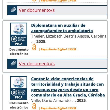
| Repositorio Digital UNVM.
Ver documento/s
Diplomatura en auxiliar de
acompañamiento ambulatorio
Theiler, Elizabeth Beatriz Aiassa, Carolina
.- ,
2025
.
Documento
| Repositorio Digital UNVM.
electrónico
Ver documento/s
Cantar la vida: experiencias de
territorialidad y trabajo situado con
personas mayores desde un coro
comunitario en Alta Gracia, Córdoba
Valle, Dario Armando .- ,
2025
.
Documento
electrónico
| Repositorio Digital UNVM.