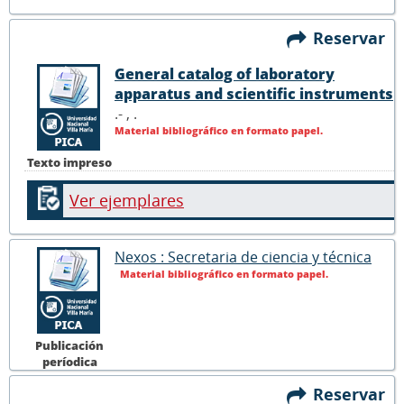
Reservar
General catalog of laboratory
apparatus and scientific instruments
.- ,
.
Material bibliográfico en formato papel.
Texto impreso
Ver ejemplares
Nexos : Secretaria de ciencia y técnica
Material bibliográfico en formato papel.
Publicación
períodica
Reservar