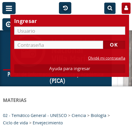
Ingresar
Olvidé mi contraseña
Ayuda para ingresar
MATERIAS
02 - Temático General - UNESCO
>
Ciencia
>
Biología
>
Ciclo de vida
>
Envejecimiento