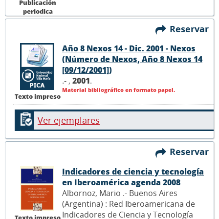
Publicación
períodica
Reservar
Año 8 Nexos 14 - Dic. 2001 - Nexos
(Número de Nexos, Año 8 Nexos 14
[09/12/2001])
.- ,
2001
.
Material bibliográfico en formato papel.
Texto impreso
Ver ejemplares
Reservar
Indicadores de ciencia y tecnología
en Iberoamérica agenda 2008
Albornoz, Mario .- Buenos Aires
(Argentina) : Red Iberoamericana de
Indicadores de Ciencia y Tecnología
Texto impreso