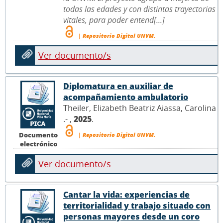
todas las edades y con distintas trayectorias
vitales, para poder entend[...]
| Repositorio Digital UNVM.
Ver documento/s
Diplomatura en auxiliar de
acompañamiento ambulatorio
Theiler, Elizabeth Beatriz Aiassa, Carolina
.- ,
2025
.
Documento
| Repositorio Digital UNVM.
electrónico
Ver documento/s
Cantar la vida: experiencias de
territorialidad y trabajo situado con
personas mayores desde un coro