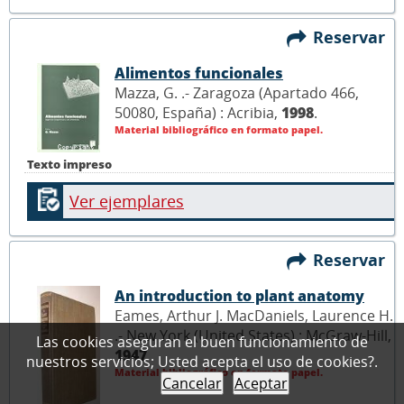
Reservar
Alimentos funcionales
Mazza, G. .- Zaragoza (Apartado 466,
50080, España) : Acribia,
1998
.
Material bibliográfico en formato papel.
Texto impreso
Ver ejemplares
Reservar
An introduction to plant anatomy
Eames, Arthur J. MacDaniels, Laurence H.
.- New York (United States) : McGraw-Hill,
Las cookies aseguran el buen funcionamiento de
1947
.
nuestros servicios; Usted acepta el uso de cookies?.
Material bibliográfico en formato papel.
Cancelar
Aceptar