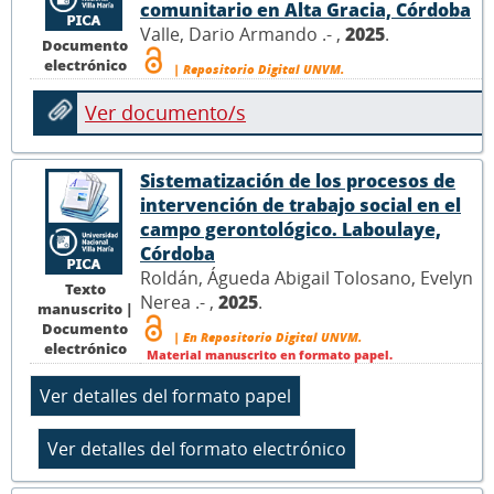
comunitario en Alta Gracia, Córdoba
Valle, Dario Armando .- ,
2025
.
Documento
electrónico
| Repositorio Digital UNVM.
Ver documento/s
Sistematización de los procesos de
intervención de trabajo social en el
campo gerontológico. Laboulaye,
Córdoba
Roldán, Águeda Abigail Tolosano, Evelyn
Texto
Nerea .- ,
2025
.
manuscrito |
Documento
| En Repositorio Digital UNVM.
electrónico
Material manuscrito en formato papel.