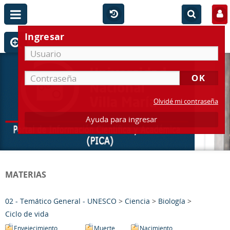
Ingresar
Olvidé mi contraseña
Ayuda para ingresar
MATERIAS
02 - Temático General - UNESCO
>
Ciencia
>
Biología
>
Ciclo de vida
Envejecimiento
Muerte
Nacimiento