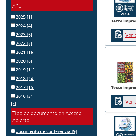
Año
2025
[1]
Texto impre
2024
[4]
2023
[6]
Ver 
2022
[5]
2021
[16]
2020
[8]
2019
[11]
2018
[24]
2017
[15]
Texto impre
2016
[31]
Ver 
[+]
Tipo de documento en Acceso
Abierto
documento de conferencia
[9]