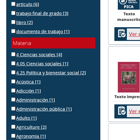
artículo
[6]
trabajo final de grado
[3]
Texto
manuscrit
libro
[2]
documento de trabajo
[1]
Ver 
Materia
4 Ciencias sociales
[4]
4.05 Ciencias sociales
[1]
4.25 Política y bienestar social
[2]
Acústica
[1]
Adicción
[1]
Texto impre
Administración
[1]
Administración pública
[1]
Ver 
Adulto
[1]
Agriculture
[2]
Agronomía
[1]