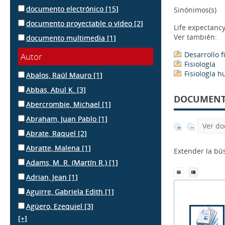
documento electrónico
[15]
Sinónimos(s)
documento proyectable o vídeo
[2]
Life expectanc
Ver también:
documento multimedia
[1]
Desarrollo f
Autor
Fisiología
Fisiología 
Abalos, Raúl Mauro
[1]
Abbas, Abul K.
[3]
DOCUMENTS
Abercrombie, Michael
[1]
Abraham, Juan Pablo
[1]
Ver do
Abrate, Raquel
[2]
Abratte, Malena
[1]
Extender la b
Adams, M. R. (Martín R.)
[1]
Adrian, Jean
[1]
Aguirre, Gabriela Edith
[1]
Agüero, Ezequiel
[3]
[+]