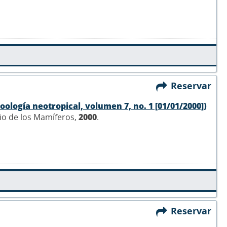
Reservar
oología neotropical, volumen 7, no. 1 [01/01/2000])
dio de los Mamíferos,
2000
.
Reservar