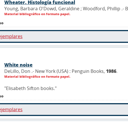
Wheater. Histología funcional
Young, Barbara O'Dowd, Geraldine ; Woodford, Phillip .- B
Material bibliográfico en formato papel.
so
ejemplares
White noise
DeLillo, Don .- New York (USA) : Penguin Books,
1986
.
Material bibliográfico en formato papel.
"Elisabeth Sifton books."
so
ejemplares