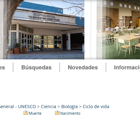
es
Búsquedas
Novedades
Informac
General - UNESCO
>
Ciencia
>
Biología
>
Ciclo de vida
Muerte
Nacimiento