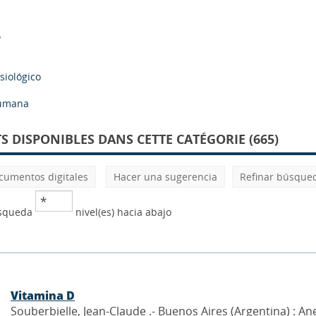
y
isiológico
humana
 DISPONIBLES DANS CETTE CATÉGORIE (665)
cumentos digitales
Hacer una sugerencia
Refinar búsque
úsqueda
nivel(es) hacia abajo
Vitamina D
Souberbielle, Jean-Claude .- Buenos Aires (Argentina) : A