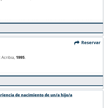
Reservar
 Acribia,
1995
.
riencia de nacimiento de un/a hijo/a