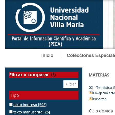
Inicio
Colecciones Especial
filtrar o comparar
MATERIAS
02 - Temático 
Envejecimiento
Tipo
Pubertad
texto impreso
[598]
Ciclo de vida
texto manuscrito
[26]