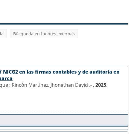
da
Búsqueda en fuentes externas
Y NICG2 en las firmas contables y de auditoría en
marca
ue ; Rincón Martínez, Jhonathan David .- ,
2025
.