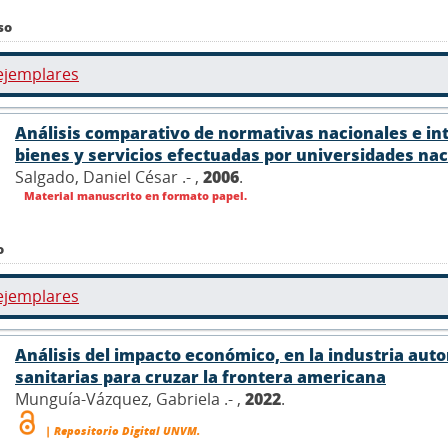
so
ejemplares
Análisis comparativo de normativas nacionales e in
bienes y servicios efectuadas por universidades na
Salgado, Daniel César .- ,
2006
.
Material manuscrito en formato papel.
o
ejemplares
Análisis del impacto económico, en la industria aut
sanitarias para cruzar la frontera americana
Munguía-Vázquez, Gabriela .- ,
2022
.
| Repositorio Digital UNVM.