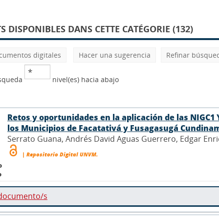
 DISPONIBLES DANS CETTE CATÉGORIE (132)
cumentos digitales
Hacer una sugerencia
Refinar búsque
úsqueda
nivel(es) hacia abajo
Retos y oportunidades en la aplicación de las NIGC1 
los Municipios de Facatativá y Fusagasugá Cundina
Serrato Guana, Andrés David Aguas Guerrero, Edgar Enriq
| Repositorio Digital UNVM.
o
o
 documento/s