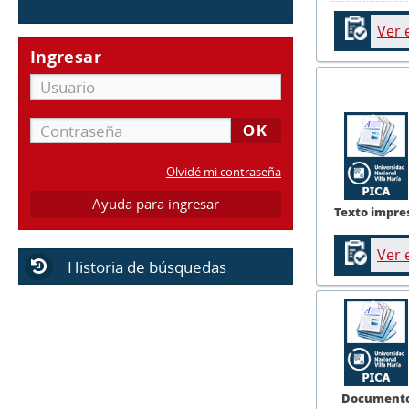
Ver 
Ingresar
Olvidé mi contraseña
Ayuda para ingresar
Texto impre
Ver 
Historia de búsquedas
Document