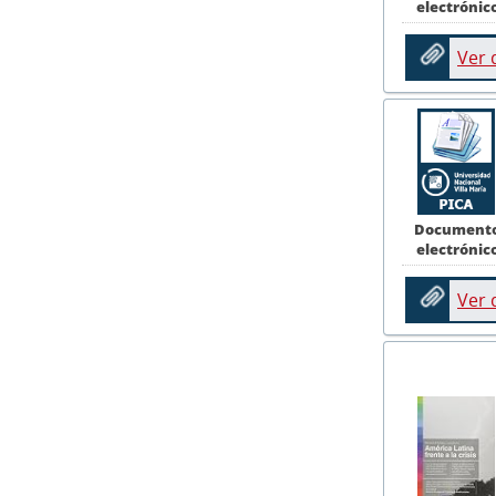
electrónic
Ver
Document
electrónic
Ver