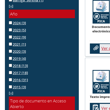
Barriga, Serena
[1]
[+]
Año
2024
[3]
Document
2023
[5]
electrónic
2022
[9]
2021
[1]
Ver
2020
[3]
2019
[4]
2018
[13]
2017
[18]
2016
[31]
2015
[3]
[+]
Texto impre
Tipo de documento en Acceso
Abierto
Ver 