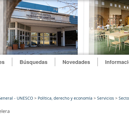
es
Búsquedas
Novedades
Informac
General - UNESCO
>
Política, derecho y economía
>
Servicios
>
Secto
elera