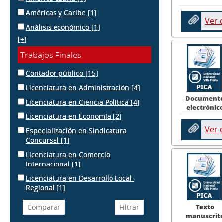
Américas y Caribe
[1]
Ver
Análisis económico
[1]
[+]
Trabajos Finales
Contador público
[15]
Licenciatura en Administración
[4]
Document
Licenciatura en Ciencia Política
[4]
electrónic
Licenciatura en Economía
[2]
Ver
Especialización en Sindicatura
Concursal
[1]
Licenciatura en Comercio
Internacional
[1]
Licenciatura en Desarrollo Local-
Regional
[1]
Texto
manuscrit