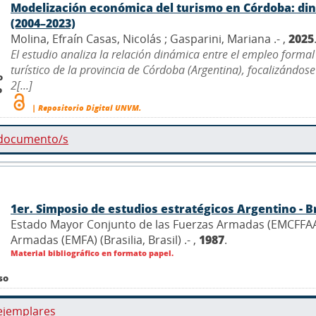
Modelización económica del turismo en Córdoba: din
(2004–2023)
Molina, Efraín Casas, Nicolás ; Gasparini, Mariana .- ,
2025
El estudio analiza la relación dinámica entre el empleo formal 
turístico de la provincia de Córdoba (Argentina), focalizándos
o
2[...]
o
| Repositorio Digital UNVM.
 documento/s
1er. Simposio de estudios estratégicos Argentino - B
Estado Mayor Conjunto de las Fuerzas Armadas (EMCFFAA)
Armadas (EMFA) (Brasilia, Brasil) .- ,
1987
.
Material bibliográfico en formato papel.
so
ejemplares