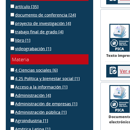
artículo
[35]
documento de conferencia
[24]
proyecto de investigación
[4]
trabajo final de grado
[4]
libro
[1]
videograbación
[1]
Texto impre
Materia
4 Ciencias sociales
[6]
Ver 
4.25 Política y bienestar social
[1]
Acceso a la información
[1]
Administración
[4]
Administración de empresas
[1]
Administración pública
[1]
Document
Agroindustria
[1]
electrónic
América Latina
[1]