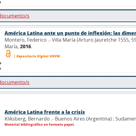
o
 documento/s
América Latina ante un punto de inflexión: las dime
Montero, Federico .- Villa María (Arturo Jauretche 1555, 5
María,
2016
.
| Repositorio Digital UNVM.
o
o
 documento/s
América Latina frente a la crisis
Kliksberg, Bernardo .- Buenos Aires (Argentina) : Sudame
Material bibliográfico en formato papel.