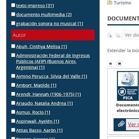
Turismo
texto impreso
[31]
documento multimedia
[2]
DOCUMENTS
grabación sonora no musical
[1]
Autor
Ver do
Abuh, Cinthya Melisa
[1]
Extender la b
Administración Federal de Ingresos
Públicos (AFIP) (Buenos Aires,
Argentina)
[1]
Aimino Perucca, Silvia del Valle
[1]
Ambort, Matilde
[1]
Arendt, Hannah (1906-1975)
[1]
Ariaudo, Natalia Andrea
[1]
Document
electrónic
Asmus, Rocío
[1]
Aspinwall, Ayelén
[1]
Ver
Attias Basso, Aarón
[1]