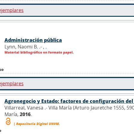
ejemplares
Administración pública
Lynn, Naomi B. .- ,
.
Material bibliográfico en formato papel.
so
ejemplares
Agronegocio y Estado: factores de configuración de
Villarreal, Vanesa .- Villa María (Arturo Jauretche 1555, 5
María,
2016
.
| Repositorio Digital UNVM.
o