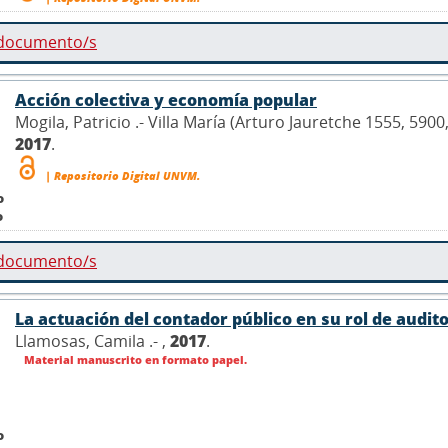
 documento/s
Acción colectiva y economía popular
Mogila, Patricio .- Villa María (Arturo Jauretche 1555, 590
2017
.
| Repositorio Digital UNVM.
o
o
 documento/s
La actuación del contador público en su rol de audito
Llamosas, Camila .- ,
2017
.
Material manuscrito en formato papel.
o