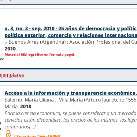
a. 3, no. 3 - sep. 2010 - 25 años de democracia y polí
política exterior, comercio y relaciones internacionale
.- Buenos Aires (Argentina) : Asociación Profesional del 
2010
.
Material bibliográfico en formato papel.
so
ejemplares
Acceso a la información y transparencia económica, 
Salerno, María Liliana .- Villa María (Arturo Jauretche 155
María,
2018
.
Para la ciencia económica, se puede considerar a un mercado
servicios están disponibles, los precios de los mismos, los lu
o
comprarlos[...]
o
| Repositorio Digital UNVM.