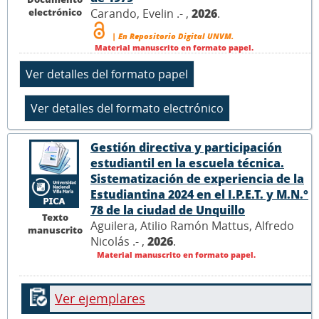
electrónico
Carando, Evelin .- ,
2026
.
| En Repositorio Digital UNVM.
Material manuscrito en formato papel.
Gestión directiva y participación
estudiantil en la escuela técnica.
Sistematización de experiencia de la
Estudiantina 2024 en el I.P.E.T. y M.N.°
78 de la ciudad de Unquillo
Texto
Aguilera, Atilio Ramón Mattus, Alfredo
manuscrito
Nicolás .- ,
2026
.
Material manuscrito en formato papel.
Ver ejemplares