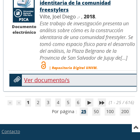
identitaria de la comunidad
freestylers
Vilte, Joel Diego .- ,
2018
.
Este trabajo de investigación presenta un
Documento
análisis sobre cómo es la construcción
electrónico
identitaria de una comunidad freestyler. Se
tomó como espacio físico para el desarrollo
del análisis, la Plaza Belgrano de la
Provincia de San Salvador de Jujuy de[...]
| Repositorio Digital UNVM.
Ver documento/s
1
2
3
4
5
6
(1 - 25 / 616)
Por página :
25
50
100
200
Contacto