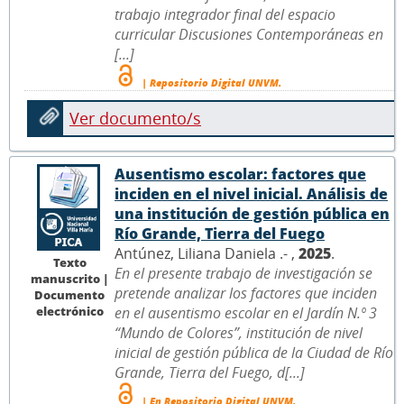
trabajo integrador final del espacio
curricular Discusiones Contemporáneas en
[...]
| Repositorio Digital UNVM.
Ver documento/s
Ausentismo escolar: factores que
inciden en el nivel inicial. Análisis de
una institución de gestión pública en
Río Grande, Tierra del Fuego
Antúnez, Liliana Daniela .- ,
2025
.
Texto
En el presente trabajo de investigación se
manuscrito |
pretende analizar los factores que inciden
Documento
electrónico
en el ausentismo escolar en el Jardín N.º 3
“Mundo de Colores”, institución de nivel
inicial de gestión pública de la Ciudad de Río
Grande, Tierra del Fuego, d[...]
| En Repositorio Digital UNVM.