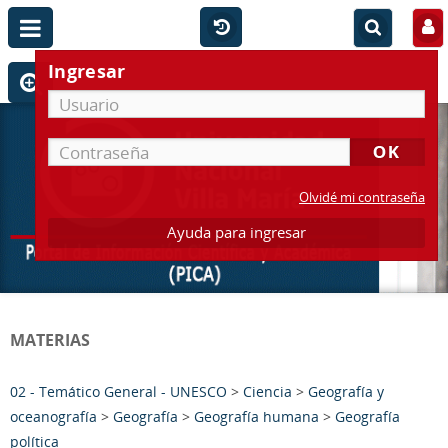
Ingresar
Olvidé mi contraseña
Ayuda para ingresar
MATERIAS
02 - Temático General - UNESCO
>
Ciencia
>
Geografía y
oceanografía
>
Geografía
>
Geografía humana
>
Geografía
política