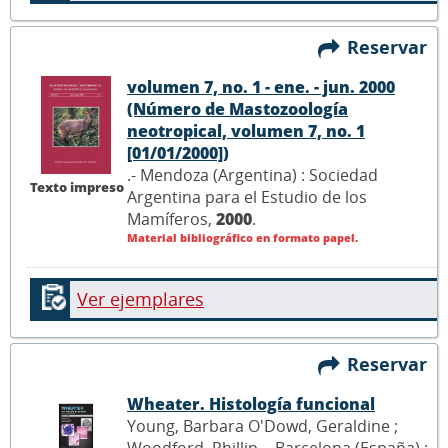
Reservar
volumen 7, no. 1 - ene. - jun. 2000
(Número de Mastozoología
neotropical, volumen 7, no. 1
[01/01/2000])
.- Mendoza (Argentina) : Sociedad
Texto impreso
Argentina para el Estudio de los
Mamíferos,
2000
.
Material bibliográfico en formato papel.
Ver ejemplares
Reservar
Wheater. Histología funcional
Young, Barbara O'Dowd, Geraldine ;
Woodford, Phillip .- Barcelona (España) :