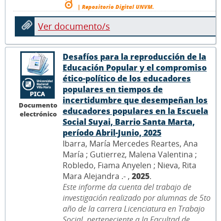
| Repositorio Digital UNVM.
Ver documento/s
Desafíos para la reproducción de la
Educación Popular y el compromiso
ético-político de los educadores
populares en tiempos de
incertidumbre que desempeñan los
Documento
educadores populares en la Escuela
electrónico
Social Suyai, Barrio Santa Marta,
período Abril-Junio, 2025
Ibarra, María Mercedes Reartes, Ana
María ; Gutierrez, Malena Valentina ;
Robledo, Fiama Anyelen ; Nieva, Rita
Mara Alejandra .- ,
2025
.
Este informe da cuenta del trabajo de
investigación realizado por alumnas de 5to
año de la carrera Licenciatura en Trabajo
Social, perteneciente a la Facultad de