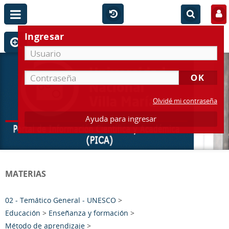
Ingresar
Olvidé mi contraseña
Ayuda para ingresar
MATERIAS
02 - Temático General - UNESCO
>
Educación
>
Enseñanza y formación
>
Método de aprendizaje
>