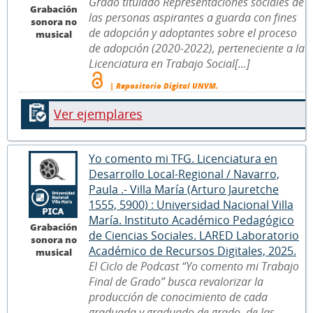
Grado titulado Representaciones sociales de
Grabación
las personas aspirantes a guarda con fines
sonora no
de adopción y adoptantes sobre el proceso
musical
de adopción (2020-2022), perteneciente a la
Licenciatura en Trabajo Social[...]
| Repositorio Digital UNVM.
Ver ejemplares
Yo comento mi TFG. Licenciatura en
Desarrollo Local-Regional / Navarro,
Paula .- Villa María (Arturo Jauretche
1555, 5900) : Universidad Nacional Villa
María. Instituto Académico Pedagógico
Grabación
de Ciencias Sociales. LARED Laboratorio
sonora no
Académico de Recursos Digitales, 2025.
musical
El Ciclo de Podcast “Yo comento mi Trabajo
Final de Grado” busca revalorizar la
producción de conocimiento de cada
graduada y graduado de grado, de las