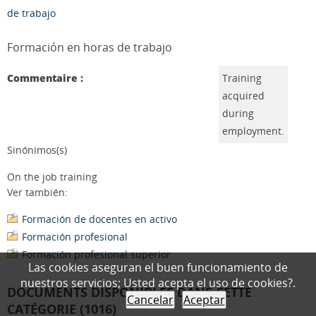
de trabajo
Formación en horas de trabajo
Commentaire :
Training
acquired
during
employment.
Sinónimos(s)
On the job training
Ver también:
Formación de docentes en activo
Formación profesional
Formación profesional superior
Las cookies aseguran el buen funcionamiento de
nuestros servicios; Usted acepta el uso de cookies?.
DOCUMENTS DISPONIBLES DANS CETTE
Cancelar
Aceptar
CATÉGORIE (1016)