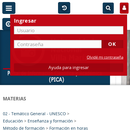
Ingresar
Olvidé mi contraseña
Ayuda para ingresar
MATERIAS
02 - Temático General - UNESCO
>
Educación
>
Enseñanza y formación
>
Método de formación
>
Formación en horas