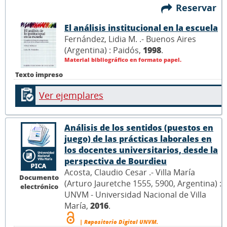
Reservar
El análisis institucional en la escuela
Fernández, Lidia M. .- Buenos Aires
(Argentina) : Paidós,
1998
.
Material bibliográfico en formato papel.
Texto impreso
Ver ejemplares
Análisis de los sentidos (puestos en
juego) de las prácticas laborales en
los docentes universitarios, desde la
perspectiva de Bourdieu
Acosta, Claudio Cesar .- Villa María
Documento
(Arturo Jauretche 1555, 5900, Argentina) :
electrónico
UNVM - Universidad Nacional de Villa
María,
2016
.
| Repositorio Digital UNVM.