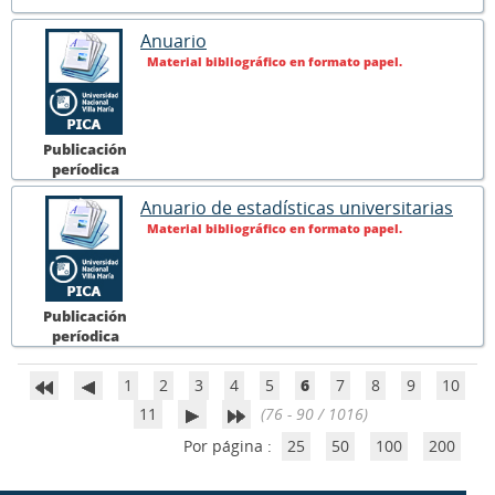
Anuario
Material bibliográfico en formato papel.
Publicación
períodica
Anuario de estadísticas universitarias
Material bibliográfico en formato papel.
Publicación
períodica
1
2
3
4
5
6
7
8
9
10
11
(76 - 90 / 1016)
Por página :
25
50
100
200