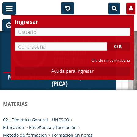
Ingresar
Olvidé mi contraseña
Ayuda para ingresar
MATERIAS
02 - Temático General - UNESCO
>
Educación
>
Enseñanza y formación
>
Método de formación
>
Formación en horas