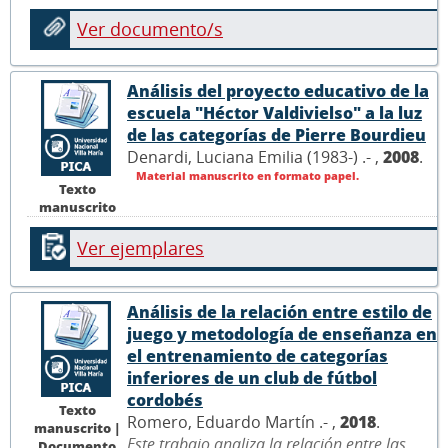
Ver documento/s
Análisis del proyecto educativo de la
escuela "Héctor Valdivielso" a la luz
de las categorías de Pierre Bourdieu
Denardi, Luciana Emilia (1983-) .- ,
2008
.
Material manuscrito en formato papel.
Texto
manuscrito
Ver ejemplares
Análisis de la relación entre estilo de
juego y metodología de enseñanza en
el entrenamiento de categorías
inferiores de un club de fútbol
cordobés
Texto
Romero, Eduardo Martín .- ,
2018
.
manuscrito |
Este trabajo analiza la relación entre las
Documento