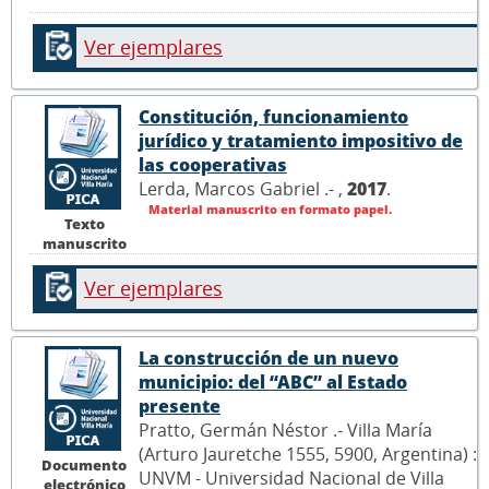
Ver ejemplares
Constitución, funcionamiento
jurídico y tratamiento impositivo de
las cooperativas
Lerda, Marcos Gabriel .- ,
2017
.
Material manuscrito en formato papel.
Texto
manuscrito
Ver ejemplares
La construcción de un nuevo
municipio: del “ABC” al Estado
presente
Pratto, Germán Néstor .- Villa María
(Arturo Jauretche 1555, 5900, Argentina) :
Documento
UNVM - Universidad Nacional de Villa
electrónico