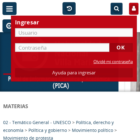
Ingresar
Olvidé mi contraseña
Ayuda para ingresar
MATERIAS
02 - Temático General - UNESCO
>
Política, derecho y
economía
>
Política y gobierno
>
Movimiento político
>
Movimiento de protesta