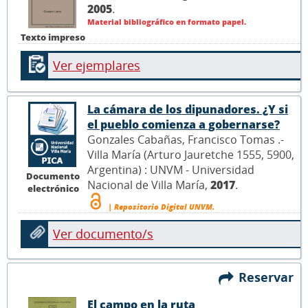
2005
.
Material bibliográfico en formato papel.
Texto impreso
Ver ejemplares
La cámara de los dipunadores. ¿Y si
el pueblo comienza a gobernarse?
Gonzales Cabañas, Francisco Tomas .-
Villa María (Arturo Jauretche 1555, 5900,
Argentina) : UNVM - Universidad
Documento
Nacional de Villa María,
2017
.
electrónico
| Repositorio Digital UNVM.
Ver documento/s
Reservar
El campo en la ruta