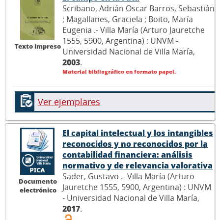
Scribano, Adrián Oscar Barros, Sebastián
; Magallanes, Graciela ; Boito, María
Eugenia .- Villa María (Arturo Jauretche
1555, 5900, Argentina) : UNVM -
Texto impreso
Universidad Nacional de Villa María,
2003
.
Material bibliográfico en formato papel.
Ver ejemplares
El capital intelectual y los intangibles
reconocidos y no reconocidos por la
contabilidad financiera: análisis
normativo y de relevancia valorativa
Sader, Gustavo .- Villa María (Arturo
Documento
Jauretche 1555, 5900, Argentina) : UNVM
electrónico
- Universidad Nacional de Villa María,
2017
.