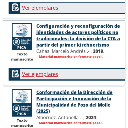
Ver ejemplares
Configuración y reconfiguración de
identidades de actores políticos no
tradicionales: la división de la CTA a
partir del primer kirchnerismo
Cañas, Marcelo Andrés .- ,
2019
.
Texto
Material manuscrito en formato papel.
manuscrito
Ver ejemplares
Conformación de la Dirección de
Participación e Innovación de la
Municipalidad de Pozo del Molle
(2025)
Albornoz, Antonella .- ,
2024
.
Texto
Material manuscrito en formato papel.
manuscrito