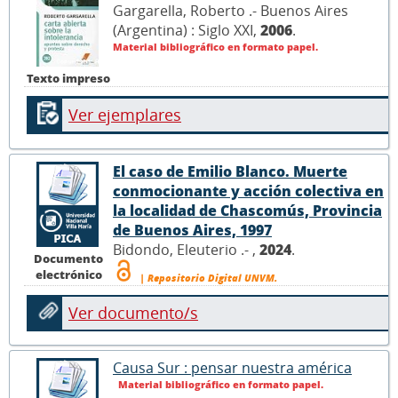
Gargarella, Roberto .- Buenos Aires
(Argentina) : Siglo XXI,
2006
.
Material bibliográfico en formato papel.
Texto impreso
Ver ejemplares
El caso de Emilio Blanco. Muerte
conmocionante y acción colectiva en
la localidad de Chascomús, Provincia
de Buenos Aires, 1997
Bidondo, Eleuterio .- ,
2024
.
Documento
electrónico
| Repositorio Digital UNVM.
Ver documento/s
Causa Sur : pensar nuestra américa
Material bibliográfico en formato papel.