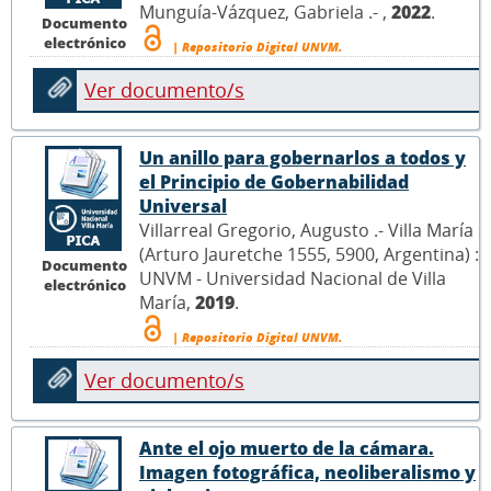
Munguía-Vázquez, Gabriela .- ,
2022
.
Documento
electrónico
| Repositorio Digital UNVM.
Ver documento/s
Un anillo para gobernarlos a todos y
el Principio de Gobernabilidad
Universal
Villarreal Gregorio, Augusto .- Villa María
(Arturo Jauretche 1555, 5900, Argentina) :
Documento
UNVM - Universidad Nacional de Villa
electrónico
María,
2019
.
| Repositorio Digital UNVM.
Ver documento/s
Ante el ojo muerto de la cámara.
Imagen fotográfica, neoliberalismo y