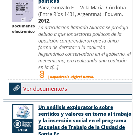
políticas
Páez, Gonzalo E. .- Villa María, Córdoba
(Entre Ríos 1431, Argentina) : Eduvim,
2012
.
Documento
La articulación llamada Alianza se produjo
electrónico
debido a que los sectores políticos de la
oposición comprendieron que la única
forma de derrotar a la coalición
hegemónica conservadora en el gobierno, el
menemismo, era realizando una coalición
en la c[...]
| Repositorio Digital UNVM.
Ver documento/s
Un análisis exploratorio sobre
sentidos y valores en torno al trabajo
y la inserción social en el programa
Escuelas de Trabajo de la Ciudad de
Santa Fe