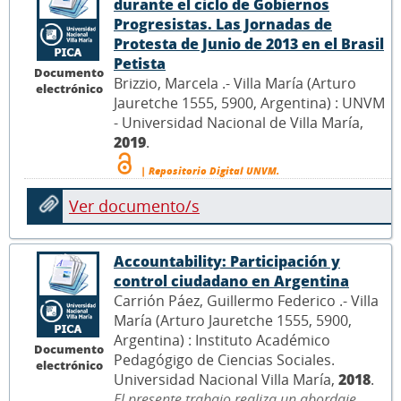
durante el ciclo de Gobiernos
Progresistas. Las Jornadas de
Protesta de Junio de 2013 en el Brasil
Petista
Documento
Brizzio, Marcela .- Villa María (Arturo
electrónico
Jauretche 1555, 5900, Argentina) : UNVM
- Universidad Nacional de Villa María,
2019
.
| Repositorio Digital UNVM.
Ver documento/s
Accountability: Participación y
control ciudadano en Argentina
Carrión Páez, Guillermo Federico .- Villa
María (Arturo Jauretche 1555, 5900,
Argentina) : Instituto Académico
Documento
Pedagógigo de Ciencias Sociales.
electrónico
Universidad Nacional Villa María,
2018
.
El presente trabajo realiza un abordaje