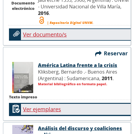
Jauretche 1555, 5900, Argentina) : UNVM
Documento
- Universidad Nacional de Villa María,
electrónico
2016
.
| Repositorio Digital UNVM.
Ver documento/s
Reservar
América Latina frente a la crisis
Kliksberg, Bernardo .- Buenos Aires
(Argentina) : Sudamericana,
2011
.
Material bibliográfico en formato papel.
Texto impreso
Ver ejemplares
Análisis del discurso y coaliciones