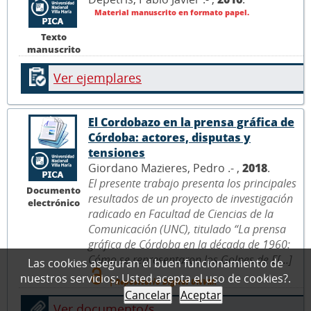
Material manuscrito en formato papel.
Texto
manuscrito
Ver ejemplares
El Cordobazo en la prensa gráfica de
Córdoba: actores, disputas y
tensiones
Giordano Mazieres, Pedro .- ,
2018
.
El presente trabajo presenta los principales
Documento
resultados de un proyecto de investigación
electrónico
radicado en Facultad de Ciencias de la
Comunicación (UNC), titulado “La prensa
gráfica de Córdoba en la década de 1960:
Cómo se representaron los Golpes de E[...]
Las cookies aseguran el buen funcionamiento de
nuestros servicios; Usted acepta el uso de cookies?.
| Repositorio Digital UNVM.
Cancelar
Aceptar
Ver documento/s