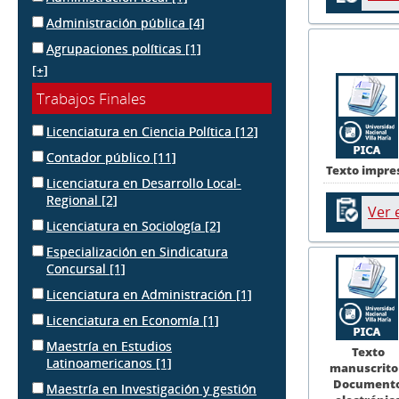
Administración pública
[4]
Agrupaciones políticas
[1]
[+]
Trabajos Finales
Licenciatura en Ciencia Política
[12]
Contador público
[11]
Texto impre
Licenciatura en Desarrollo Local-
Regional
[2]
Ver 
Licenciatura en Sociología
[2]
Especialización en Sindicatura
Concursal
[1]
Licenciatura en Administración
[1]
Licenciatura en Economía
[1]
Maestría en Estudios
Texto
Latinoamericanos
[1]
manuscrito
Document
Maestría en Investigación y gestión