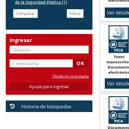
electrónic
de la Seguridad Pública
[1]
Ingresar
Texto
manuscrito
Document
electrónic
Olvidé mi contraseña
Ayuda para ingresar
Historia de búsquedas
Document