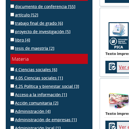
documento de conferencia
[55]
artículo
[52]
trabajo final de grado
[6]
proyecto de investigación
[5]
libro
[4]
tesis de maestría
[2]
Texto impre
Materia
Ver 
4 Ciencias sociales
[6]
4.05 Ciencias sociales
[1]
4.25 Política y bienestar social
[3]
Acceso a la información
[1]
Acción comunitaria
[2]
Administración
[4]
Texto impre
Administración de empresas
[1]
Ver 
Administración local
[1]