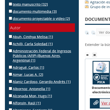
Agitación es
texto manuscrito
[32]
Grupo de in
documento multimedia
[3]
documento proyectable o vídeo
[2]
DOCUMENTS
Autor
Ver do
Abuh, Cinthya Melisa
[1]
Achilli, Carla Soledad
[1]
Extender la b
Administración Federal de Ingresos
Públicos (AFIP) (Buenos Aires,
Argentina)
[1]
Adrogué, Carlos
[1]
Aimar, Lucas A.
[2]
Alaniz Cardoso, Gerardo Andrés
[1]
Document
Albornoz, Antonella
[1]
electrónic
Alconada Mon, Hugo
[1]
Ver
Alfonsín, Raúl
[1]