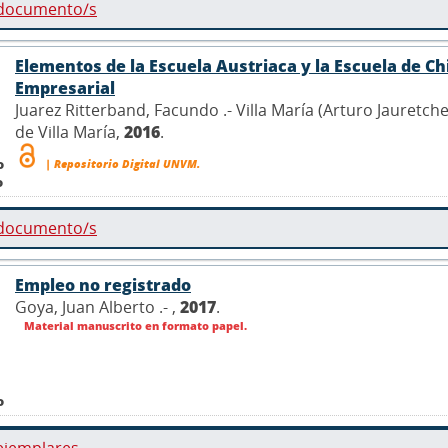
 documento/s
Elementos de la Escuela Austriaca y la Escuela de C
Empresarial
Juarez Ritterband, Facundo .- Villa María (Arturo Jauretc
de Villa María,
2016
.
o
| Repositorio Digital UNVM.
o
 documento/s
Empleo no registrado
Goya, Juan Alberto .- ,
2017
.
Material manuscrito en formato papel.
o
ejemplares