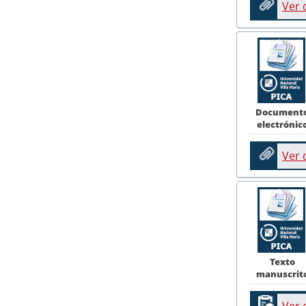
Ver
Document
electrónic
Ver
Texto
manuscrit
Ver 