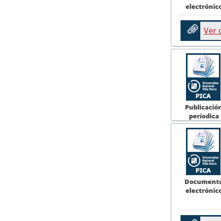
electrónic
Ver
Publicació
períodica
Document
electrónic