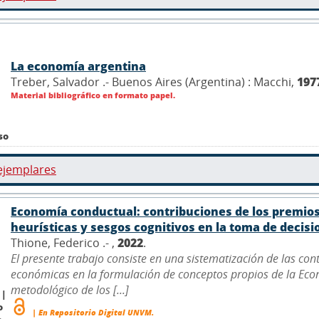
La economía argentina
Treber, Salvador .- Buenos Aires (Argentina) : Macchi,
197
Material bibliográfico en formato papel.
so
ejemplares
Economía conductual: contribuciones de los premios
heurísticas y sesgos cognitivos en la toma de decis
Thione, Federico .- ,
2022
.
El presente trabajo consiste en una sistematización de las con
económicas en la formulación de conceptos propios de la Eco
metodológico de los [...]
 |
o
| En Repositorio Digital UNVM.