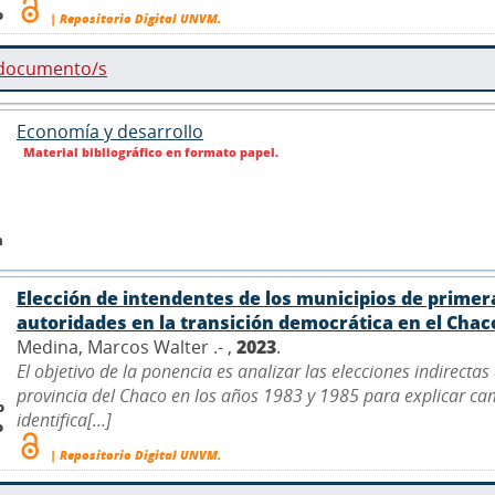
o
| Repositorio Digital UNVM.
 documento/s
Economía y desarrollo
Material bibliográfico en formato papel.
n
Elección de intendentes de los municipios de primer
autoridades en la transición democrática en el Chac
Medina, Marcos Walter .- ,
2023
.
El objetivo de la ponencia es analizar las elecciones indirecta
provincia del Chaco en los años 1983 y 1985 para explicar cam
o
identifica[...]
o
| Repositorio Digital UNVM.