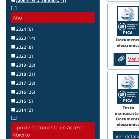
Altamirano, Santiago
[1]
[+]
Año
2024
[6]
2023
[14]
Document
electrónic
2022
[8]
2020
[2]
Ver
2019
[23]
2018
[31]
2017
[28]
2016
[36]
2015
[5]
Texto
2014
[2]
manuscrito
[+]
Document
electrónic
Tipo de documento en Acceso
Abierto