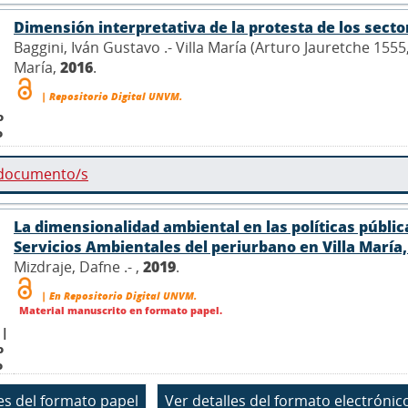
Dimensión interpretativa de la protesta de los secto
Baggini, Iván Gustavo .- Villa María (Arturo Jauretche 155
María,
2016
.
| Repositorio Digital UNVM.
o
o
 documento/s
La dimensionalidad ambiental en las políticas pública
Servicios Ambientales del periurbano en Villa María
Mizdraje, Dafne .- ,
2019
.
| En Repositorio Digital UNVM.
Material manuscrito en formato papel.
 |
o
o