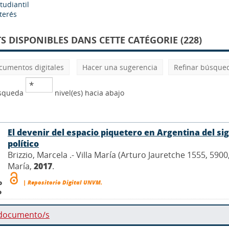
tudiantil
terés
 DISPONIBLES DANS CETTE CATÉGORIE (228)
cumentos digitales
Hacer una sugerencia
Refinar búsque
úsqueda
nivel(es) hacia abajo
El devenir del espacio piquetero en Argentina del si
político
Brizzio, Marcela .- Villa María (Arturo Jauretche 1555, 590
María,
2017
.
o
| Repositorio Digital UNVM.
o
 documento/s