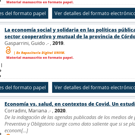
o
Material manuscrito en formato papel.
La economía social y solidaria en las políticas públ
sector cooperativo y mutual de la provincia de Córd
Gasparrini, Guido .- ,
2019
.
| En Repositorio Digital UNVM.
Material manuscrito en formato papel.
 |
o
o
Economía vs. salud, en contextos de Covid. Un estud
Corradini, Mariana .- ,
2020
.
De la indagación de las agendas publicadas de los medios de p
Preventivo y Obligatorio surge como dato saliente que si se pl
econom[...]
o