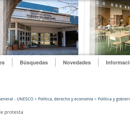
es
Búsquedas
Novedades
Informac
General - UNESCO
>
Política, derecho y economía
>
Política y gobier
e protesta