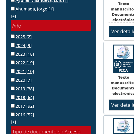
Aguilar Villanueva, Luis
[1]
Texto
Ahumada, Jorge
[1]
manuscrito
Document
[+]
electrónic
Año
2025
[2]
2024
[9]
2023
[18]
2022
[19]
2021
[10]
Texto
2020
[7]
manuscrito
Document
2019
[38]
electrónic
2018
[64]
2017
[92]
2016
[52]
[+]
Tipo de documento en Acceso