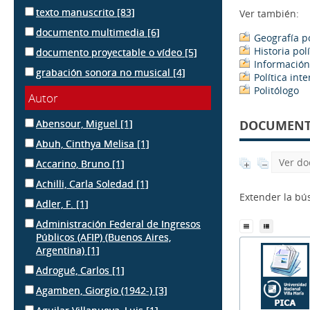
texto manuscrito
[83]
Ver también:
documento multimedia
[6]
Geografía po
Historia polí
documento proyectable o vídeo
[5]
Información 
grabación sonora no musical
[4]
Política int
Politólogo
Autor
Abensour, Miguel
[1]
DOCUMENTS
Abuh, Cinthya Melisa
[1]
Ver do
Accarino, Bruno
[1]
Achilli, Carla Soledad
[1]
Extender la b
Adler, F.
[1]
Administración Federal de Ingresos
Públicos (AFIP) (Buenos Aires,
Argentina)
[1]
Adrogué, Carlos
[1]
Agamben, Giorgio (1942-)
[3]