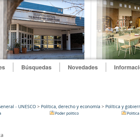
es
Búsquedas
Novedades
Informac
General - UNESCO
>
Política, derecho y economía
>
Política y gobier
a
Poder político
Política
ca