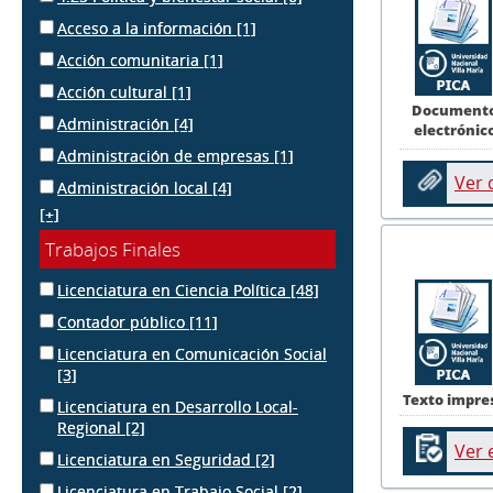
Acceso a la información
[1]
Acción comunitaria
[1]
Acción cultural
[1]
Document
Administración
[4]
electrónic
Administración de empresas
[1]
Ver
Administración local
[4]
[+]
Trabajos Finales
Licenciatura en Ciencia Política
[48]
Contador público
[11]
Licenciatura en Comunicación Social
[3]
Texto impre
Licenciatura en Desarrollo Local-
Regional
[2]
Ver 
Licenciatura en Seguridad
[2]
Licenciatura en Trabajo Social
[2]