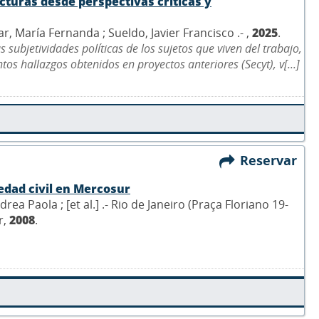
cturas desde perspectivas críticas y
mar, María Fernanda ; Sueldo, Javier Francisco .- ,
2025
.
ubjetividades políticas de los sujetos que viven del trabajo,
tos hallazgos obtenidos en proyectos anteriores (Secyt), v[...]
Reservar
iedad civil en Mercosur
ea Paola ; [et al.] .- Rio de Janeiro (Praça Floriano 19-
r,
2008
.