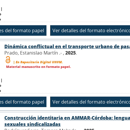
 |
o
o
Dinámica conflictual en el transporte urbano de pasa
Prado, Estanislao Martín .- ,
2025
.
| En Repositorio Digital UNVM.
Material manuscrito en formato papel.
 |
o
o
Construcción identitaria en AMMAR-Córdoba: lenguaje
sexuales sindicalizadas