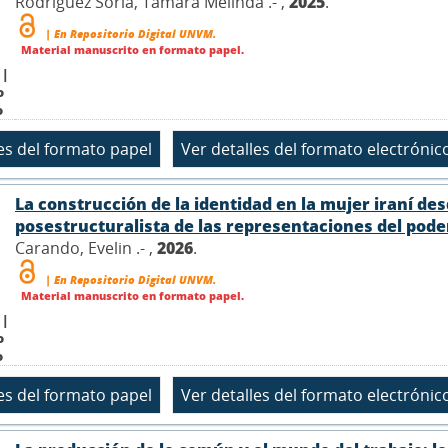
Rodríguez Soria, Tamara Melinda .- ,
2025
.
| En Repositorio Digital UNVM.
Material manuscrito en formato papel.
 |
o
o
La construcción de la identidad en la mujer iraní de
posestructuralista de las representaciones del poder 
Carando, Evelin .- ,
2026
.
| En Repositorio Digital UNVM.
Material manuscrito en formato papel.
 |
o
o