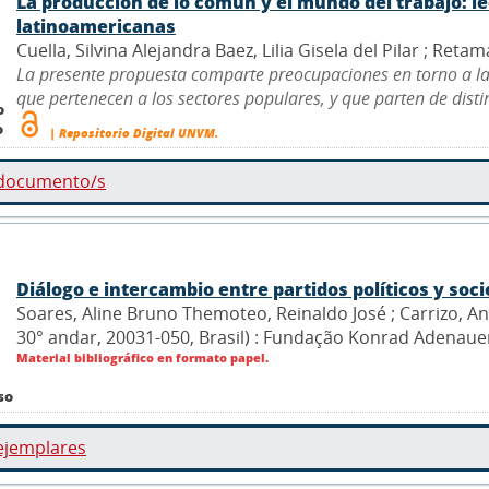
La producción de lo común y el mundo del trabajo: le
latinoamericanas
Cuella, Silvina Alejandra Baez, Lilia Gisela del Pilar ; Reta
La presente propuesta comparte preocupaciones en torno a las s
que pertenecen a los sectores populares, y que parten de distin
o
o
| Repositorio Digital UNVM.
 documento/s
Diálogo e intercambio entre partidos políticos y soc
Soares, Aline Bruno Themoteo, Reinaldo José ; Carrizo, Andr
30° andar, 20031-050, Brasil) : Fundação Konrad Adenaue
Material bibliográfico en formato papel.
so
ejemplares