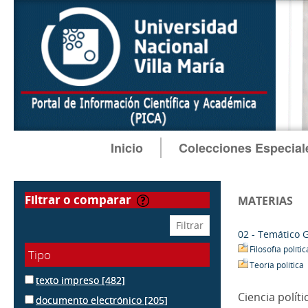
Inicio
Colecciones Especial
filtrar o comparar
MATERIAS
02 - Temático 
Filosofía polític
Tipo
Teoría política
texto impreso
[482]
Ciencia políti
documento electrónico
[205]