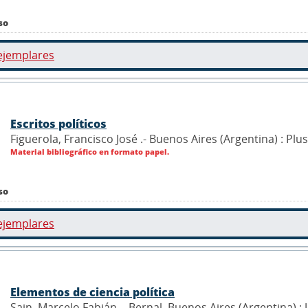
so
ejemplares
Escritos políticos
Figuerola, Francisco José .- Buenos Aires (Argentina) : Plus
Material bibliográfico en formato papel.
so
ejemplares
Elementos de ciencia política
Sain, Marcelo Fabián .- Bernal, Buenos Aires (Argentina) :