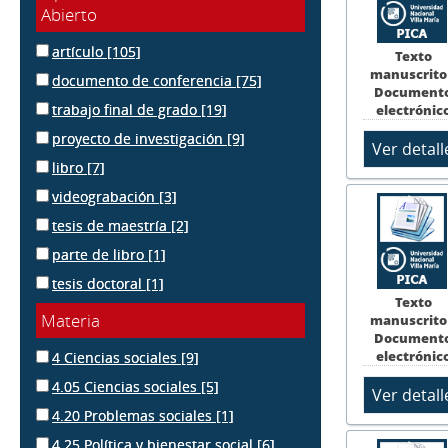
Abierto
artículo
[105]
Texto
manuscrito
documento de conferencia
[75]
Document
trabajo final de grado
[19]
electrónic
proyecto de investigación
[9]
libro
[7]
videograbación
[3]
tesis de maestría
[2]
parte de libro
[1]
tesis doctoral
[1]
Texto
Materia
manuscrito
Document
electrónic
4 Ciencias sociales
[9]
4.05 Ciencias sociales
[5]
4.20 Problemas sociales
[1]
4.25 Política y bienestar social
[6]