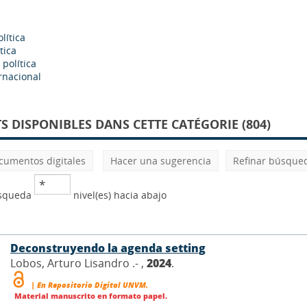
lítica
tica
política
ernacional
 DISPONIBLES DANS CETTE CATÉGORIE (804)
cumentos digitales
Hacer una sugerencia
Refinar búsque
úsqueda
nivel(es) hacia abajo
Deconstruyendo la agenda setting
Lobos, Arturo Lisandro .- ,
2024
.
| En Repositorio Digital UNVM.
Material manuscrito en formato papel.