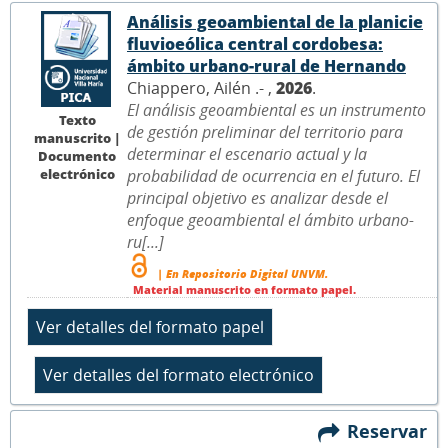
Análisis geoambiental de la planicie
fluvioeólica central cordobesa:
ámbito urbano-rural de Hernando
Chiappero, Ailén .- ,
2026
.
El análisis geoambiental es un instrumento
Texto
de gestión preliminar del territorio para
manuscrito |
determinar el escenario actual y la
Documento
electrónico
probabilidad de ocurrencia en el futuro. El
principal objetivo es analizar desde el
enfoque geoambiental el ámbito urbano-
ru[...]
| En Repositorio Digital UNVM.
Material manuscrito en formato papel.
Reservar