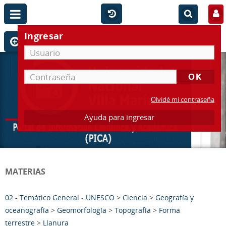
Ingresar
Olvidé mi contraseña
Ayuda para ingresar
MATERIAS
02 - Temático General - UNESCO
>
Ciencia
>
Geografía y
oceanografía
>
Geomorfología
>
Topografía
>
Forma
terrestre
>
Llanura