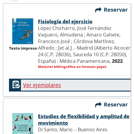
Reservar
Fisiología del ejercicio
López Chicharro, José Fernández
Vaquero, Almudena ; Amaro Gahete,
Francisco José ; Córdova Martínez,
Alfredo ; [et al.] .- Madrid (Alberto Alcocer
Texto impreso
24 (C.P. 28036), Sauceda 10 (C.P. 28050),
España) : Médica Panamericana,
2022
.
Material bibliográfico en formato papel.
Ver ejemplares
Reservar
Estudios de flexibilidad y amplitud de
movimiento
Di Santo, Mario .- Buenos Aires