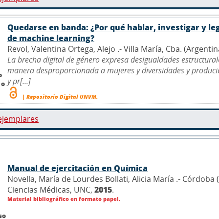
Quedarse en banda: ¿Por qué hablar, investigar y leg
de machine learning?
Revol, Valentina Ortega, Alejo .- Villa María, Cba. (Argenti
La brecha digital de género expresa desigualdades estructurales
manera desproporcionada a mujeres y diversidades y producie
o
y pr[...]
 o
| Repositorio Digital UNVM.
ejemplares
Manual de ejercitación en Química
Novella, María de Lourdes Bollati, Alicia María .- Córdob
Ciencias Médicas, UNC,
2015
.
Material bibliográfico en formato papel.
so