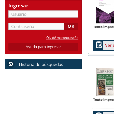
Ingresar
Texto impre
Olvidé mi contraseña
Ver 
Ayuda para ingresar
Historia de búsquedas
Texto impre