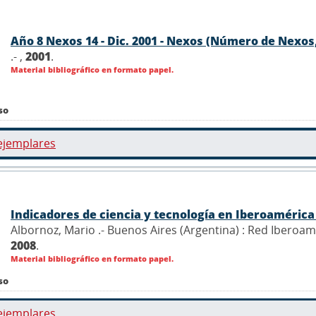
Año 8 Nexos 14 - Dic. 2001 - Nexos (Número de Nexos,
.- ,
2001
.
Material bibliográfico en formato papel.
so
ejemplares
Indicadores de ciencia y tecnología en Iberoaméric
Albornoz, Mario .- Buenos Aires (Argentina) : Red Iberoam
2008
.
Material bibliográfico en formato papel.
so
ejemplares