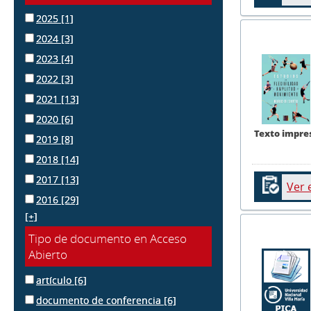
2025
[1]
2024
[3]
2023
[4]
2022
[3]
2021
[13]
2020
[6]
Texto impre
2019
[8]
2018
[14]
2017
[13]
Ver 
2016
[29]
[+]
Tipo de documento en Acceso
Abierto
artículo
[6]
documento de conferencia
[6]