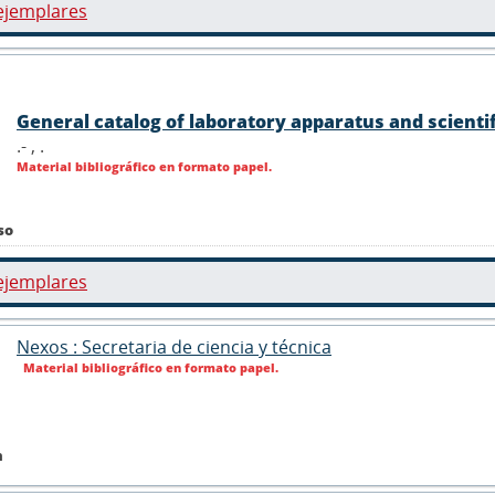
ejemplares
General catalog of laboratory apparatus and scienti
.- ,
.
Material bibliográfico en formato papel.
so
ejemplares
Nexos : Secretaria de ciencia y técnica
Material bibliográfico en formato papel.
n