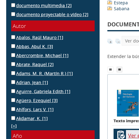
Estepa
documento multimedia
[2]
Sabana
documento proyectable o vídeo
[2]
DOCUMENTS
Autor
Abalos, Raúl Mauro
[1]
Ver do
Abbas, Abul K.
[3]
Abercrombie, Michael
[1]
Extender la b
Abrate, Raquel
[2]
Adams, M. R. (Martín R.)
[1]
Adrian, Jean
[1]
Aguirre, Gabriela Edith
[1]
Agüero, Ezequiel
[3]
Ahlfors, Lars V.
[1]
Akdamar, K.
[1]
Texto impre
[+]
Ver 
Año