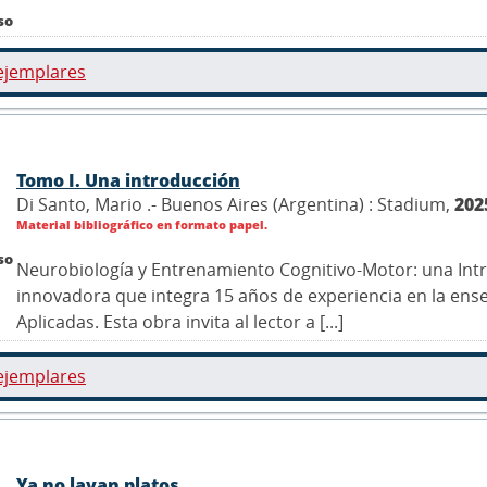
so
ejemplares
Tomo I. Una introducción
Di Santo, Mario .- Buenos Aires (Argentina) : Stadium,
202
Material bibliográfico en formato papel.
so
Neurobiología y Entrenamiento Cognitivo-Motor: una Int
innovadora que integra 15 años de experiencia en la ens
Aplicadas. Esta obra invita al lector a [...]
ejemplares
Ya no lavan platos