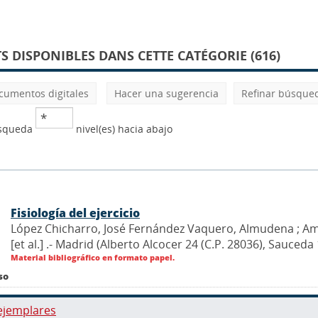
 DISPONIBLES DANS CETTE CATÉGORIE (616)
cumentos digitales
Hacer una sugerencia
Refinar búsque
úsqueda
nivel(es) hacia abajo
Fisiología del ejercicio
López Chicharro, José Fernández Vaquero, Almudena ; Ama
[et al.] .- Madrid (Alberto Alcocer 24 (C.P. 28036), Sauce
Material bibliográfico en formato papel.
so
ejemplares