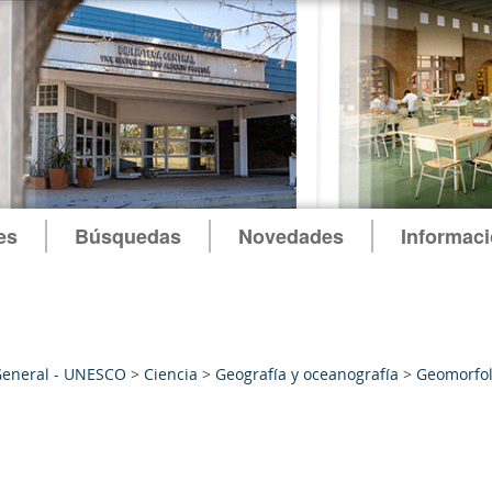
es
Búsquedas
Novedades
Informac
General - UNESCO
>
Ciencia
>
Geografía y oceanografía
>
Geomorfol