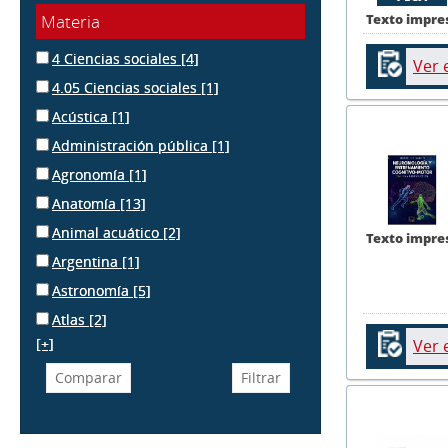
Texto impre
Materia
4 Ciencias sociales
[4]
Ver 
4.05 Ciencias sociales
[1]
Acústica
[1]
Administración pública
[1]
Agronomía
[1]
Anatomía
[13]
Animal acuático
[2]
Texto impre
Argentina
[1]
Astronomía
[5]
Atlas
[2]
[+]
Ver 