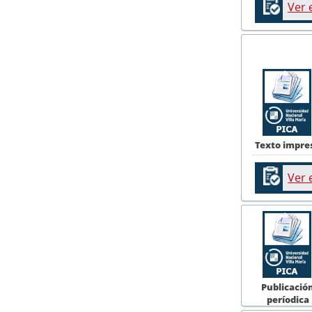
Ver 
Texto impre
Ver 
Publicació
períodica