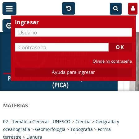
Ingresar
Olvidé mi contraseña
Ayuda para ingresar
MATERIAS
02 - Temático General - UNESCO
>
Ciencia
>
Geografía y
oceanografía
>
Geomorfología
>
Topografía
>
Forma
terrestre
>
Llanura