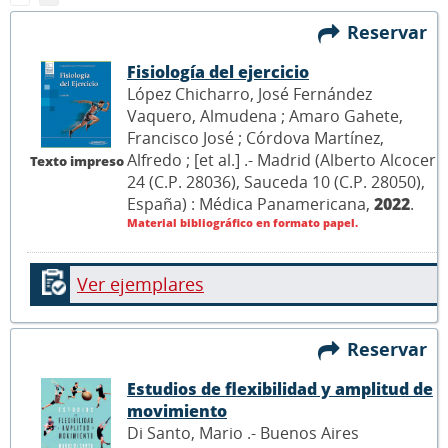
Reservar
Fisiología del ejercicio
López Chicharro, José Fernández
Vaquero, Almudena ; Amaro Gahete,
Francisco José ; Córdova Martínez,
Alfredo ; [et al.] .- Madrid (Alberto Alcocer
Texto impreso
24 (C.P. 28036), Sauceda 10 (C.P. 28050),
España) : Médica Panamericana,
2022
.
Material bibliográfico en formato papel.
Ver ejemplares
Reservar
Estudios de flexibilidad y amplitud de
movimiento
Di Santo, Mario .- Buenos Aires