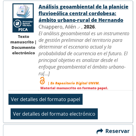
Análisis geoambiental de la planicie
fluvioeólica central cordobesa:
ámbito urbano-rural de Hernando
Chiappero, Ailén .- ,
2026
.
El análisis geoambiental es un instrumento
Texto
de gestión preliminar del territorio para
manuscrito |
determinar el escenario actual y la
Documento
electrónico
probabilidad de ocurrencia en el futuro. El
principal objetivo es analizar desde el
enfoque geoambiental el ámbito urbano-
ru[...]
| En Repositorio Digital UNVM.
Material manuscrito en formato papel.
Reservar