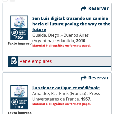
Reservar
San Luis digital: trazando un camino
hacia el futuro;paving the way to the
future
Gualda, Diego .- Buenos Aires
(Argentina) : Atlántida,
2010
.
Texto impreso
Material bibliográfico en formato papel.
Ver ejemplares
Reservar
La science antique et médiévale
Arnaldez, R. .- París (Francia) : Press
Universitaires de France,
1957
.
Material bibliográfico en formato papel.
Texto impreso