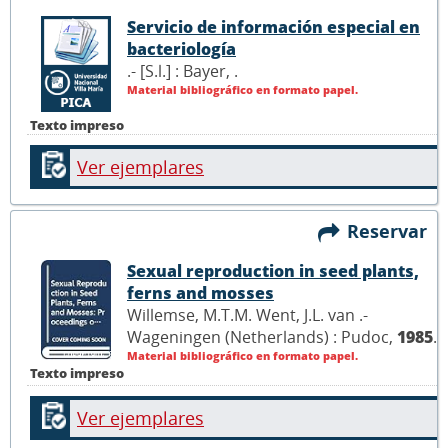
Servicio de información especial en
bacteriología
.- [S.l.] : Bayer,
.
Material bibliográfico en formato papel.
Texto impreso
Ver ejemplares
Reservar
Sexual reproduction in seed plants,
ferns and mosses
Willemse, M.T.M. Went, J.L. van .-
Wageningen (Netherlands) : Pudoc,
1985
.
Material bibliográfico en formato papel.
Texto impreso
Ver ejemplares