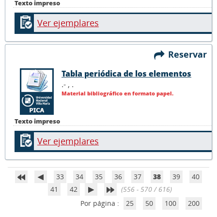
Texto impreso
Ver ejemplares
Reservar
Tabla periódica de los elementos
.- ,
.
Material bibliográfico en formato papel.
Texto impreso
Ver ejemplares
33
34
35
36
37
38
39
40
41
42
(556 - 570 / 616)
Por página :
25
50
100
200