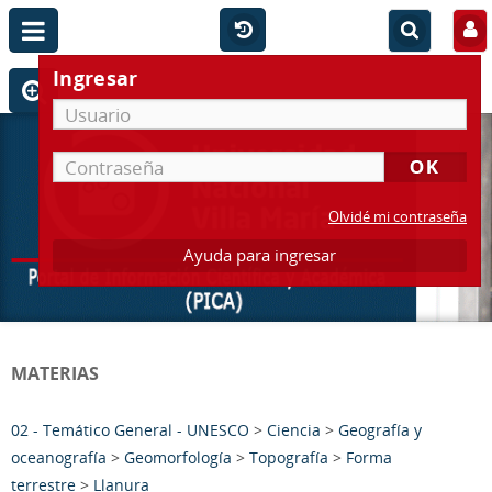
Ingresar
Olvidé mi contraseña
Ayuda para ingresar
MATERIAS
02 - Temático General - UNESCO
>
Ciencia
>
Geografía y
oceanografía
>
Geomorfología
>
Topografía
>
Forma
terrestre
>
Llanura