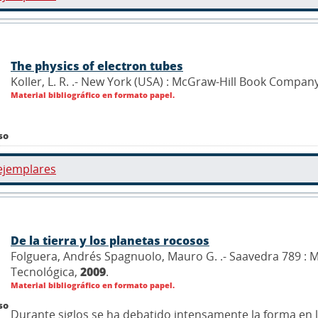
The physics of electron tubes
Koller, L. R. .- New York (USA) : McGraw-Hill Book Compan
Material bibliográfico en formato papel.
so
ejemplares
De la tierra y los planetas rocosos
Folguera, Andrés Spagnuolo, Mauro G. .- Saavedra 789 : M
Tecnológica,
2009
.
Material bibliográfico en formato papel.
so
Durante siglos se ha debatido intensamente la forma en l