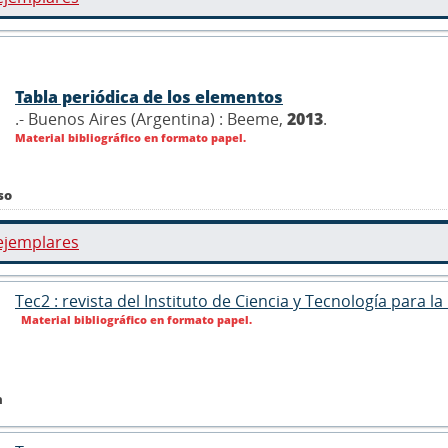
Tabla periódica de los elementos
.- Buenos Aires (Argentina) : Beeme,
2013
.
Material bibliográfico en formato papel.
so
ejemplares
Tec2 : revista del Instituto de Ciencia y Tecnología para l
Material bibliográfico en formato papel.
n