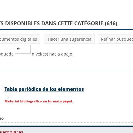
 DISPONIBLES DANS CETTE CATÉGORIE (616)
cumentos digitales
Hacer una sugerencia
Refinar búsque
úsqueda
nivel(es) hacia abajo
Tabla periódica de los elementos
.- ,
.
Material bibliográfico en formato papel.
so
ejemplares