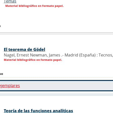
Temas
Material bibliográfico en formato papel.
n
El teorema de Gödel
Nagel, Ernest Newman, James .- Madrid (España) : Tecnos
Material bibliográfico en formato papel.
so
ejemplares
Teoría de las funciones analíticas