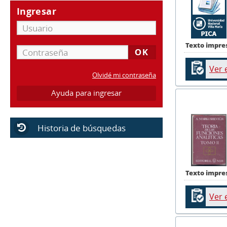
Ingresar
Texto impre
Ver 
Olvidé mi contraseña
Ayuda para ingresar
Historia de búsquedas
Texto impre
Ver 