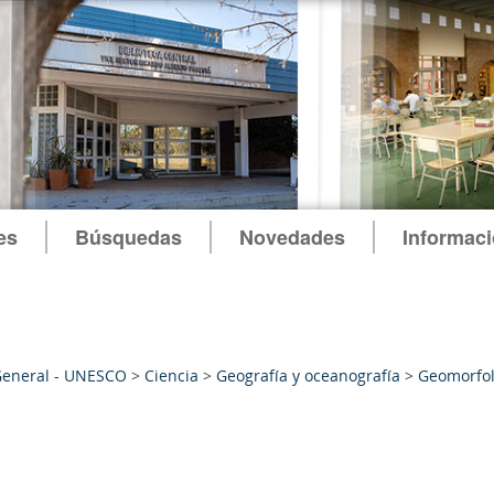
es
Búsquedas
Novedades
Informac
General - UNESCO
>
Ciencia
>
Geografía y oceanografía
>
Geomorfol