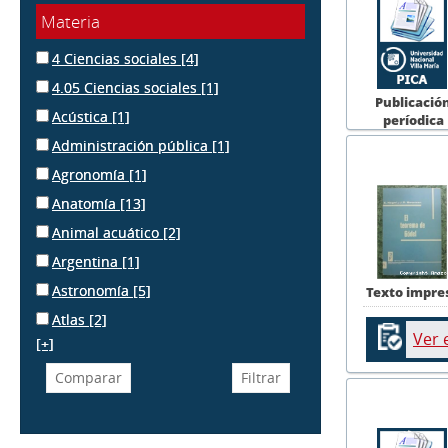
Materia
4 Ciencias sociales
[4]
4.05 Ciencias sociales
[1]
Publicació
Acústica
[1]
períodica
Administración pública
[1]
Agronomía
[1]
Anatomía
[13]
Animal acuático
[2]
Argentina
[1]
Astronomía
[5]
Texto impre
Atlas
[2]
Ver 
[+]