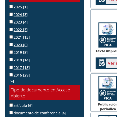
2025
[1]
2024
[3]
2023
[4]
2022
[3]
2021
[13]
2020
[6]
Texto impre
2019
[8]
2018
[14]
Ver 
2017
[13]
2016
[29]
[+]
Tipo de documento en Acceso
Abierto
Publicació
artículo
[6]
períodica
documento de conferencia
[6]