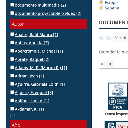
Estepa
documento multimedia
[2]
Sabana
documento proyectable o vídeo
[2]
DOCUMENTS
Autor
Abalos, Raúl Mauro
[1]
Ver do
Abbas, Abul K.
[3]
Abercrombie, Michael
[1]
Extender la b
Abrate, Raquel
[2]
Adams, M. R. (Martín R.)
[1]
Adrian, Jean
[1]
Aguirre, Gabriela Edith
[1]
Agüero, Ezequiel
[3]
Ahlfors, Lars V.
[1]
Akdamar, K.
[1]
Texto impre
[+]
Año
Ver 