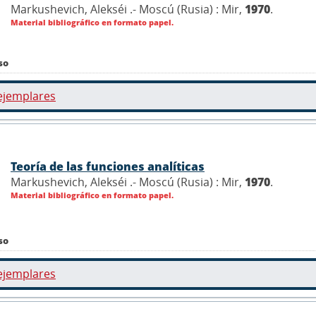
Markushevich, Alekséi .- Moscú (Rusia) : Mir,
1970
.
Material bibliográfico en formato papel.
so
ejemplares
Teoría de las funciones analíticas
Markushevich, Alekséi .- Moscú (Rusia) : Mir,
1970
.
Material bibliográfico en formato papel.
so
ejemplares