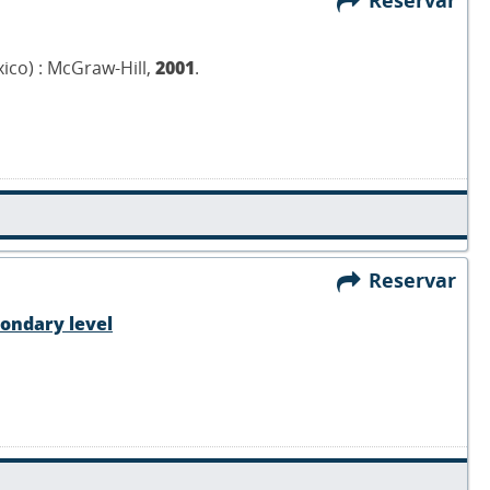
Reservar
ico) : McGraw-Hill,
2001
.
Reservar
condary level