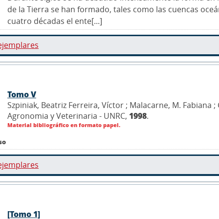
de la Tierra se han formado, tales como las cuencas oceáni
cuatro décadas el ente[...]
ejemplares
Tomo V
Szpiniak, Beatriz Ferreira, Víctor ; Malacarne, M. Fabiana ;
Agronomia y Veterinaria - UNRC,
1998
.
Material bibliográfico en formato papel.
so
ejemplares
[Tomo 1]