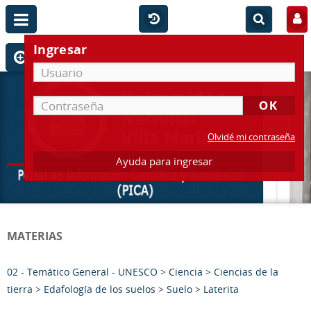
Ingresar
Olvidé mi contraseña
Ayuda para ingresar
MATERIAS
02 - Temático General - UNESCO
>
Ciencia
>
Ciencias de la
tierra
>
Edafología de los suelos
>
Suelo
>
Laterita