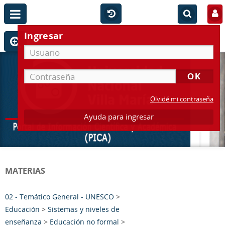
Ingresar
Olvidé mi contraseña
Ayuda para ingresar
MATERIAS
02 - Temático General - UNESCO
>
Educación
>
Sistemas y niveles de
enseñanza
>
Educación no formal
>