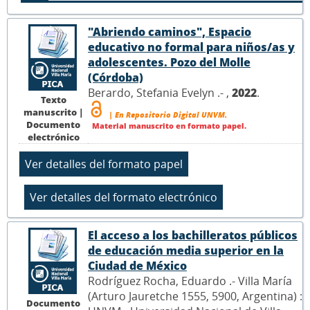
"Abriendo caminos", Espacio
educativo no formal para niños/as y
adolescentes. Pozo del Molle
(Córdoba)
Berardo, Stefania Evelyn .- ,
2022
.
Texto
manuscrito |
| En Repositorio Digital UNVM.
Documento
Material manuscrito en formato papel.
electrónico
El acceso a los bachilleratos públicos
de educación media superior en la
Ciudad de México
Rodríguez Rocha, Eduardo .- Villa María
(Arturo Jauretche 1555, 5900, Argentina) :
Documento