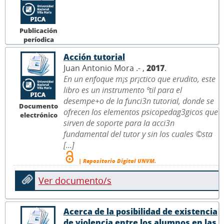
Publicación
períodica
Acción tutorial
Juan Antonio Mora .- ,
2017
.
En un enfoque m¡s pr¡ctico que erudito, este
libro es un instrumento ºtil para el
desempe+o de la funci3n tutorial, donde se
Documento
ofrecen los elementos psicopedag3gicos que
electrónico
sirven de soporte para la acci3n
fundamental del tutor y sin los cuales ©sta
[...]
| Repositorio Digital UNVM.
Ver documento/s
Acerca de la posibilidad de existencia
de violencia entre los alumnos en las