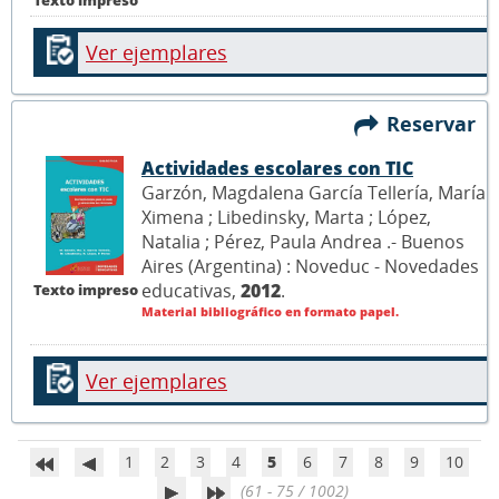
Ver ejemplares
Reservar
Actividades escolares con TIC
Garzón, Magdalena García Tellería, María
Ximena ; Libedinsky, Marta ; López,
Natalia ; Pérez, Paula Andrea .- Buenos
Aires (Argentina) : Noveduc - Novedades
educativas,
2012
.
Texto impreso
Material bibliográfico en formato papel.
Ver ejemplares
1
2
3
4
5
6
7
8
9
10
(61 - 75 / 1002)