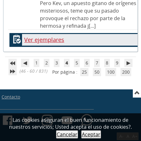
Pero Kev, un apuesto gitano de orígenes
misteriosos, teme que su pasado
provoque el rechazo por parte de la
hermosa y refinada j[...]
Ver ejemplares
1
2
3
4
5
6
7
8
9
(46 - 60 / 831)
Por página :
25
50
100
200
Contacto
Las cookies aseguran el buen funcionamiento de
nuestros servicios; Usted acepta el uso de cookies?.
Cancelar
Aceptar
A-
A
A+