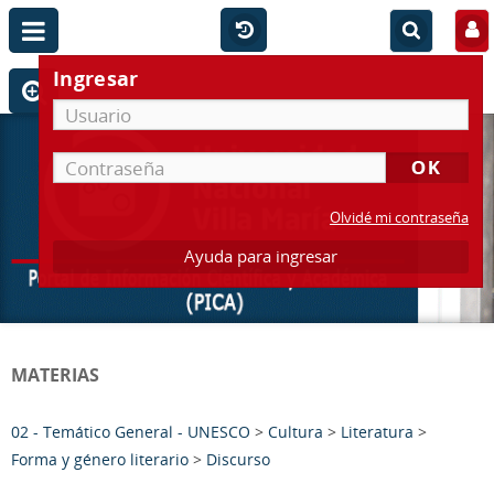
Ingresar
Olvidé mi contraseña
Ayuda para ingresar
MATERIAS
02 - Temático General - UNESCO
>
Cultura
>
Literatura
>
Forma y género literario
>
Discurso