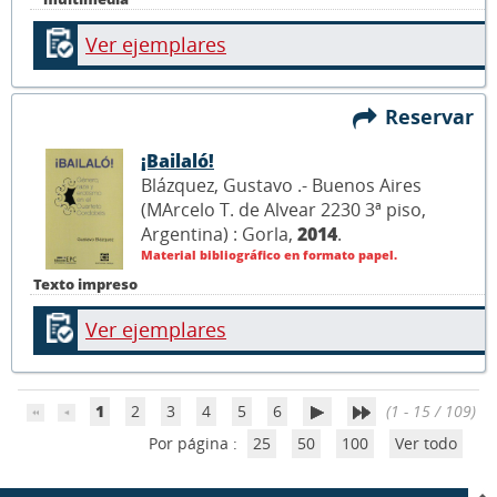
Ver ejemplares
Reservar
¡Bailaló!
Blázquez, Gustavo .- Buenos Aires
(MArcelo T. de Alvear 2230 3ª piso,
Argentina) : Gorla,
2014
.
Material bibliográfico en formato papel.
Texto impreso
Ver ejemplares
1
2
3
4
5
6
(1 - 15 / 109)
Por página :
25
50
100
Ver todo