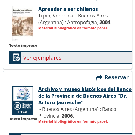
Aprender a ser chilenos
Trpin, Verónica .- Buenos Aires
(Argentina) : Antropofagia,
2004
.
Material bibliográfico en formato papel.
Texto impreso
Ver ejemplares
Reservar
Archivo y museo históricos del Banco
de la Provincia de Buenos Aires "Dr.
Arturo Jauretche"
.- Buenos Aires (Argentina) : Banco
Provincia,
2006
.
Texto impreso
Material bibliográfico en formato papel.