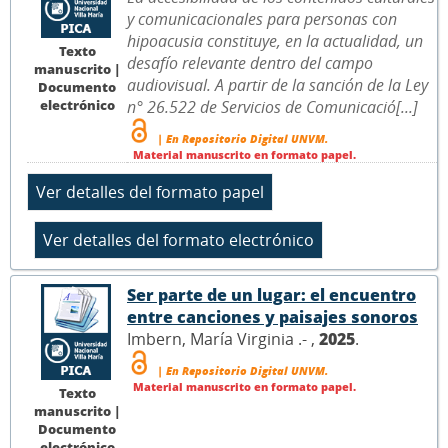
y comunicacionales para personas con
hipoacusia constituye, en la actualidad, un
Texto
desafío relevante dentro del campo
manuscrito |
audiovisual. A partir de la sanción de la Ley
Documento
electrónico
n° 26.522 de Servicios de Comunicació[...]
| En Repositorio Digital UNVM.
Material manuscrito en formato papel.
Ser parte de un lugar: el encuentro
entre canciones y paisajes sonoros
Imbern, María Virginia .- ,
2025
.
| En Repositorio Digital UNVM.
Material manuscrito en formato papel.
Texto
manuscrito |
Documento
electrónico