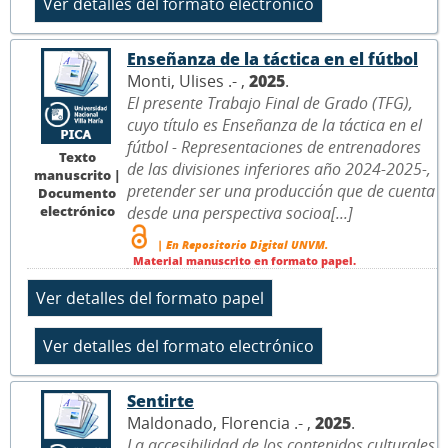
Enseñanza de la táctica en el fútbol
Monti, Ulises .- ,
2025
.
El presente Trabajo Final de Grado (TFG),
cuyo título es Enseñanza de la táctica en el
fútbol - Representaciones de entrenadores
Texto
de las divisiones inferiores año 2024-2025-,
manuscrito |
pretender ser una producción que de cuenta
Documento
electrónico
desde una perspectiva socioa[...]
| En Repositorio Digital UNVM.
Material manuscrito en formato papel.
Sentirte
Maldonado, Florencia .- ,
2025
.
La accesibilidad de los contenidos culturales