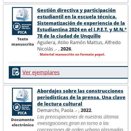
Gestión directiva y participación
estudiantil en la escuela técnica.
Sistematización de experiencia de la
Estudiantina 2024 en el I.P.E.T. y M.N.°
78 de la ciudad de Unquillo
Texto
Aguilera, Atilio Ramón Mattus, Alfredo
manuscrito
Nicolás .- ,
2026
.
Material manuscrito en formato papel.
Ver ejemplares
Abordajes sobre las construcciones
periodísticas de la prensa. Una clave
de lectura cultural
Demarchi, Paola .- ,
2022
.
Las preocupaciones de nuestras últimas
Documento
investigaciones giran en torno a las
electrónico
concepciones de orden urbano plasmadas