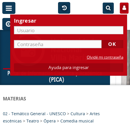
Ingresar
Olvidé mi contraseña
Ayuda para ingresar
MATERIAS
02 - Temático General - UNESCO
>
Cultura
>
Artes
escénicas
>
Teatro
>
Ópera
>
Comedia musical