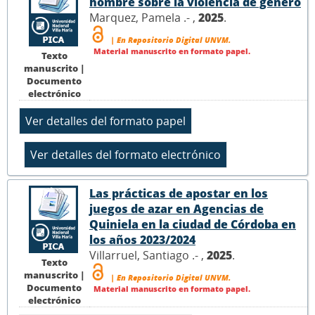
hombre sobre la violencia de género
Marquez, Pamela .- ,
2025
.
| En Repositorio Digital UNVM.
Material manuscrito en formato papel.
Texto
manuscrito |
Documento
electrónico
Las prácticas de apostar en los
juegos de azar en Agencias de
Quiniela en la ciudad de Córdoba en
los años 2023/2024
Villarruel, Santiago .- ,
2025
.
Texto
manuscrito |
| En Repositorio Digital UNVM.
Documento
Material manuscrito en formato papel.
electrónico