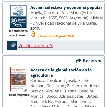
Acción colectiva y economía popular
Mogila, Patricio .- Villa María (Arturo
Jauretche 1555, 5900, Argentina) : UNVM
- Universidad Nacional de Villa María,
2017
.
Documento
electrónico
| Repositorio Digital UNVM.
Ver documento/s
Reservar
Acerca de la globalización en la
agricultura
Barbosa Cavalcanti, Josefa Salete
Neiman, Guillermo ; Barbero, Andrea ;
Belo da Silva, Ana Cristina ; Bendini,
Texto impreso
Mónica ; Bocco, Adriana Ester ; Buttel,
Frederick H. ; Estrada, María Emilia ;
Fawaz Yissi, M. Julia ; Feldman, Silvio ;