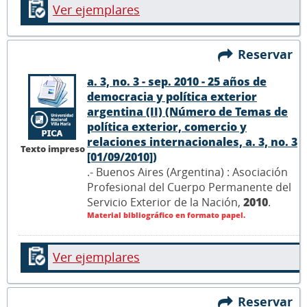
Ver ejemplares
Reservar
a. 3, no. 3 - sep. 2010 - 25 años de
democracia y política exterior
argentina (II) (Número de Temas de
política exterior, comercio y
relaciones internacionales, a. 3, no. 3
Texto impreso
[01/09/2010])
.- Buenos Aires (Argentina) : Asociación
Profesional del Cuerpo Permanente del
Servicio Exterior de la Nación,
2010
.
Material bibliográfico en formato papel.
Ver ejemplares
Reservar