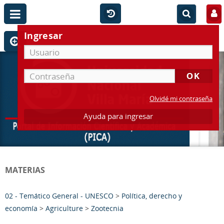
Ingresar
Olvidé mi contraseña
Ayuda para ingresar
MATERIAS
02 - Temático General - UNESCO
>
Política, derecho y
economía
>
Agriculture
>
Zootecnia