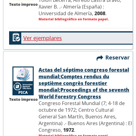
Tolón Becerra, Alfredo Lastra Bravo,
Texto impreso
Xavier B. .- Almería (España) :
Universidad de Almería,
2008
.
Material bibliográfico en formato papel.
Ver ejemplares
Reservar
Actas del séptimo congreso forestal
mundial;Comptes rendus du
septième congrès forestier
mondial;Proceedings of the seventh
World Forestry Congress
Texto impreso
Congreso Forestal Mundial (7; 4-18 de
octubre de 1972; Centro Cultural
General San Martín, Buenos Aires,
Argentina) .- Buenos Aires (Argentina) : El
Congreso,
1972
.
Material bibliográfico en formato papel.