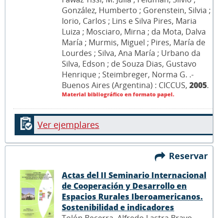
González, Humberto ; Gorenstein, Silvia ;
Iorio, Carlos ; Lins e Silva Pires, Maria
Luiza ; Mosciaro, Mirna ; da Mota, Dalva
María ; Murmis, Miguel ; Pires, María de
Lourdes ; Silva, Ana María ; Urbano da
Silva, Edson ; de Souza Dias, Gustavo
Henrique ; Steimbreger, Norma G. .-
Buenos Aires (Argentina) : CICCUS,
2005
.
Material bibliográfico en formato papel.
Ver ejemplares
Reservar
Actas del II Seminario Internacional
de Cooperación y Desarrollo en
Espacios Rurales Iberoamericanos.
Sostenibilidad e indicadores