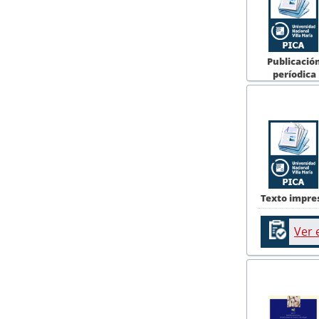
Publicació
períodica
Texto impre
Ver 