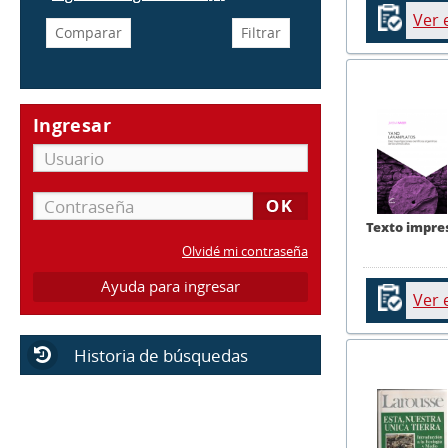
Ver 
Ingresar
Texto impre
Olvidé mi contraseña
Ayuda para ingresar
Ver 
Historia de búsquedas