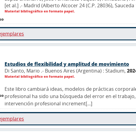
[et al.] .- Madrid (Alberto Alcocer 24 (C.P. 28036), Sauce
Material bibliográfico en formato papel.
so
ejemplares
Estudios de flexibilidad y amplitud de movimiento
Di Santo, Mario .- Buenos Aires (Argentina) : Stadium,
202
Material bibliográfico en formato papel.
Este libro cambiará ideas, modelos de prácticas corpora
so
profesional ha sido una búsqueda del error en el trabaj
intervención profesional increment[...]
ejemplares