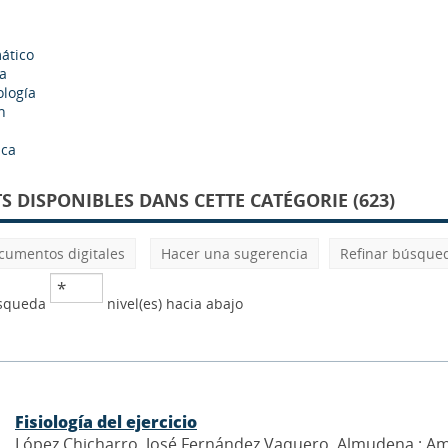
ático
a
ología
n
ica
 DISPONIBLES DANS CETTE CATÉGORIE (623)
cumentos digitales
Hacer una sugerencia
Refinar búsque
úsqueda
nivel(es) hacia abajo
Fisiología del ejercicio
López Chicharro, José Fernández Vaquero, Almudena ; Ama