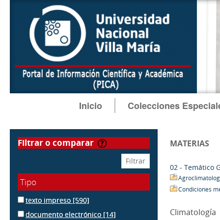
Inicio
Colecciones Especial
filtrar o comparar
MATERIAS
02 - Temático 
Agroclimatolog
Tipo
Condiciones m
texto impreso
[590]
Climatología
documento electrónico
[14]