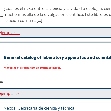
¿Cuál es el nexo entre la ciencia y la vida? La ecología, cie
mucho más allá de la divulgación científica. Este libro e
so
relación con la na[...]
ejemplares
General catalog of laboratory apparatus and scienti
.- ,
.
Material bibliográfico en formato papel.
so
ejemplares
Nexos : Secretaria de ciencia y técnica