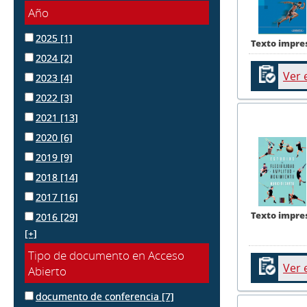
Año
2025
[1]
Texto impre
2024
[2]
Ver 
2023
[4]
2022
[3]
2021
[13]
2020
[6]
2019
[9]
2018
[14]
2017
[16]
Texto impre
2016
[29]
[+]
Tipo de documento en Acceso
Ver 
Abierto
documento de conferencia
[7]