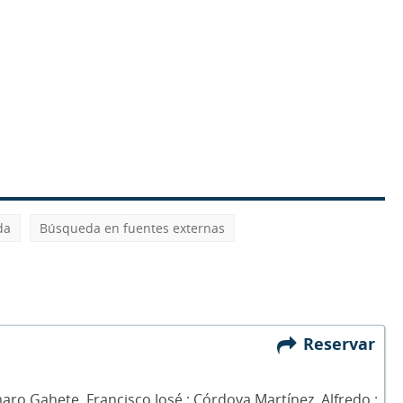
da
Búsqueda en fuentes externas
Reservar
ro Gahete, Francisco José ; Córdova Martínez, Alfredo ;