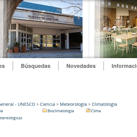
es
Búsquedas
Novedades
Informac
General - UNESCO
>
Ciencia
>
Meteorología
>
Climatología
ía
Bioclimatología
Clima
etereológicas