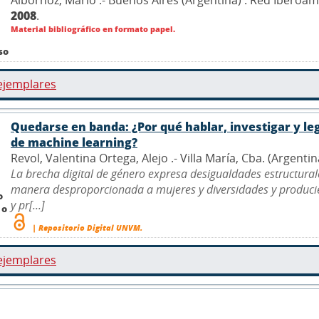
2008
.
Material bibliográfico en formato papel.
so
ejemplares
Quedarse en banda: ¿Por qué hablar, investigar y leg
de machine learning?
Revol, Valentina Ortega, Alejo .- Villa María, Cba. (Argenti
La brecha digital de género expresa desigualdades estructurales
manera desproporcionada a mujeres y diversidades y producie
o
y pr[...]
 o
| Repositorio Digital UNVM.
ejemplares