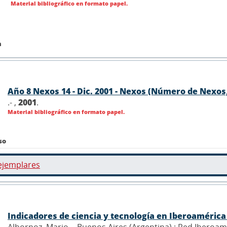
Material bibliográfico en formato papel.
n
Año 8 Nexos 14 - Dic. 2001 - Nexos (Número de Nexos,
.- ,
2001
.
Material bibliográfico en formato papel.
so
ejemplares
Indicadores de ciencia y tecnología en Iberoaméric
Albornoz, Mario .- Buenos Aires (Argentina) : Red Iberoam