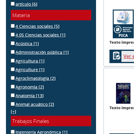
artículo
[6]
Materia
4 Ciencias sociales
[5]
4.05 Ciencias sociales
[1]
Texto impre
Acústica
[1]
Administración pública
[1]
Ver 
Agricultura
[1]
Agriculture
[1]
Agroclimatología
[2]
Agronomía
[2]
Anatomía
[13]
Animal acuático
[2]
Texto impre
[+]
Trabajos Finales
Ingeniería Agronómica
[1]