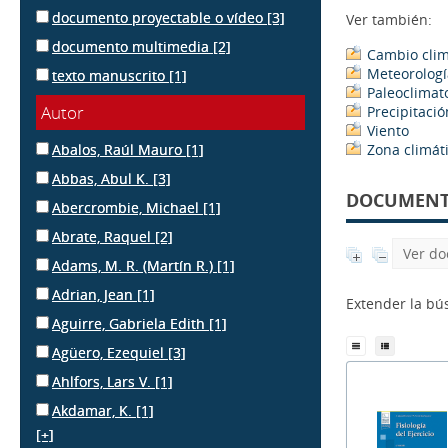
documento proyectable o vídeo
[3]
Ver también:
documento multimedia
[2]
Cambio clim
Meteorologí
texto manuscrito
[1]
Paleoclimat
Autor
Precipitació
Viento
Abalos, Raúl Mauro
[1]
Zona climát
Abbas, Abul K.
[3]
DOCUMENTS
Abercrombie, Michael
[1]
Abrate, Raquel
[2]
Ver do
Adams, M. R. (Martín R.)
[1]
Adrian, Jean
[1]
Extender la b
Aguirre, Gabriela Edith
[1]
Agüero, Ezequiel
[3]
Ahlfors, Lars V.
[1]
Akdamar, K.
[1]
[+]