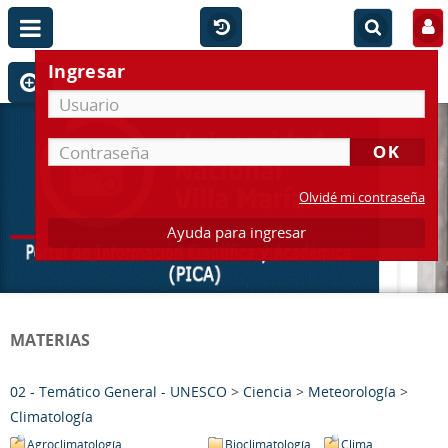
Ingresar
Olvidé mi contraseña
Ayuda para ingresar
MATERIAS
02 - Temático General - UNESCO
>
Ciencia
>
Meteorología
>
Climatología
Agroclimatología
Bioclimatología
Clima