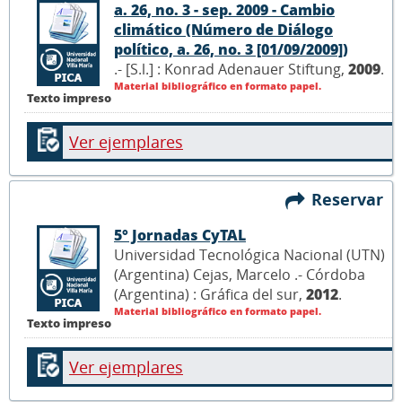
a. 26, no. 3 - sep. 2009 - Cambio
climático (Número de Diálogo
político, a. 26, no. 3 [01/09/2009])
.- [S.l.] : Konrad Adenauer Stiftung,
2009
.
Material bibliográfico en formato papel.
Texto impreso
Ver ejemplares
Reservar
5° Jornadas CyTAL
Universidad Tecnológica Nacional (UTN)
(Argentina) Cejas, Marcelo .- Córdoba
(Argentina) : Gráfica del sur,
2012
.
Material bibliográfico en formato papel.
Texto impreso
Ver ejemplares