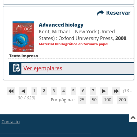
Reservar
Advanced biology
Kent, Michael .- New York (United
States) : Oxford University Press,
2000
.
Material bibliográfico en formato papel.
Texto impreso
Ver ejemplares
1
2
3
4
5
6
7
(16 -
30 / 623)
Por página :
25
50
100
200
Contacto