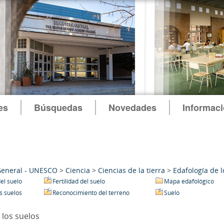
es
Búsquedas
Novedades
Informac
General - UNESCO
>
Ciencia
>
Ciencias de la tierra
>
Edafología de l
el suelo
Fertilidad del suelo
Mapa edafológico
s suelos
Reconocimiento del terreno
Suelo
 los suelos