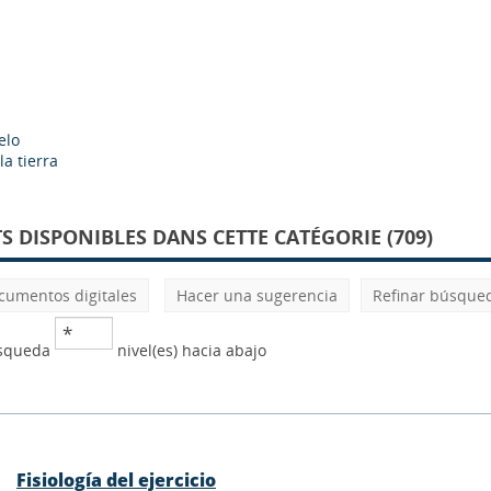
elo
la tierra
 DISPONIBLES DANS CETTE CATÉGORIE (709)
cumentos digitales
Hacer una sugerencia
Refinar búsque
úsqueda
nivel(es) hacia abajo
Fisiología del ejercicio