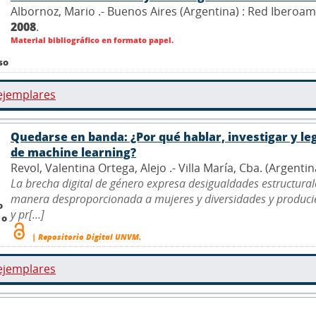
Albornoz, Mario .- Buenos Aires (Argentina) : Red Iberoam
2008
.
Material bibliográfico en formato papel.
so
ejemplares
Quedarse en banda: ¿Por qué hablar, investigar y leg
de machine learning?
Revol, Valentina Ortega, Alejo .- Villa María, Cba. (Argenti
La brecha digital de género expresa desigualdades estructurales
manera desproporcionada a mujeres y diversidades y producie
o
y pr[...]
 o
| Repositorio Digital UNVM.
ejemplares