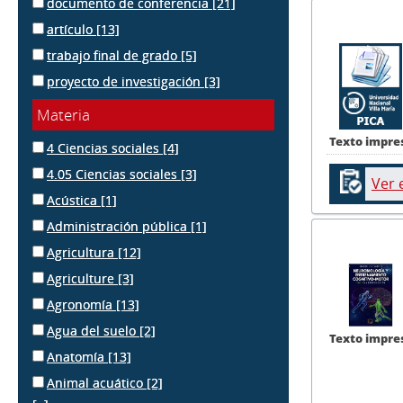
documento de conferencia
[21]
artículo
[13]
trabajo final de grado
[5]
proyecto de investigación
[3]
Materia
Texto impre
4 Ciencias sociales
[4]
4.05 Ciencias sociales
[3]
Ver 
Acústica
[1]
Administración pública
[1]
Agricultura
[12]
Agriculture
[3]
Agronomía
[13]
Agua del suelo
[2]
Texto impre
Anatomía
[13]
Animal acuático
[2]