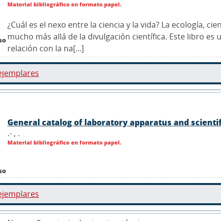
Material bibliográfico en formato papel.
¿Cuál es el nexo entre la ciencia y la vida? La ecología, cie
mucho más allá de la divulgación científica. Este libro e
so
relación con la na[...]
ejemplares
General catalog of laboratory apparatus and scienti
.- ,
.
Material bibliográfico en formato papel.
so
ejemplares