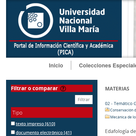
Inicio
Colecciones Especial
filtrar o comparar
MATERIAS
02 - Temático 
Conservación d
Tipo
Mecánica de lo
texto impreso
[610]
Edafología de
documento electrónico
[41]