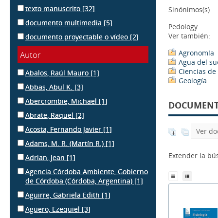
texto manuscrito
[32]
Sinónimos(s)
documento multimedia
[5]
Pedology
Ver también:
documento proyectable o vídeo
[2]
Agronomía
Autor
Agua del su
Ciencias de 
Abalos, Raúl Mauro
[1]
Geología
Abbas, Abul K.
[3]
Abercrombie, Michael
[1]
DOCUMENTS
Abrate, Raquel
[2]
Acosta, Fernando Javier
[1]
Ver do
Adams, M. R. (Martín R.)
[1]
Extender la b
Adrian, Jean
[1]
Agencia Córdoba Ambiente, Gobierno
de Córdoba (Córdoba, Argentina)
[1]
Aguirre, Gabriela Edith
[1]
Agüero, Ezequiel
[3]