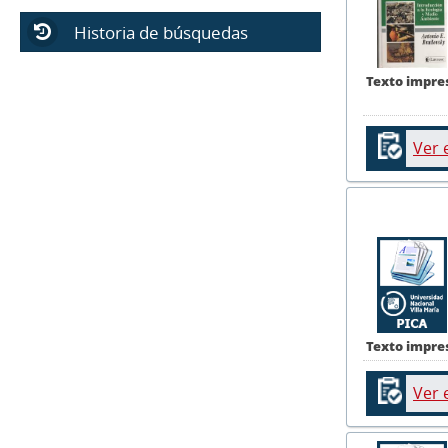
Historia de búsquedas
Texto impre
Ver 
Texto impre
Ver 