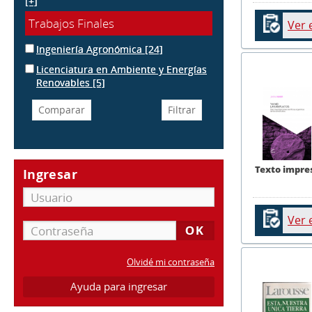
[+]
Trabajos Finales
Ver 
Ingeniería Agronómica
[24]
Licenciatura en Ambiente y Energías
Renovables
[5]
Texto impre
Ingresar
Ver 
Olvidé mi contraseña
Ayuda para ingresar