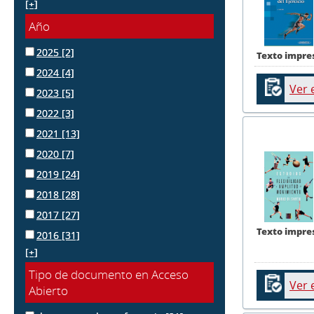
[+]
Año
2025
[2]
Texto impre
2024
[4]
Ver 
2023
[5]
2022
[3]
2021
[13]
2020
[7]
2019
[24]
2018
[28]
2017
[27]
Texto impre
2016
[31]
[+]
Tipo de documento en Acceso
Ver 
Abierto