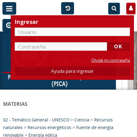
Ingresar
Olvidé mi contraseña
Ayuda para ingresar
MATERIAS
02 - Temático General - UNESCO
>
Ciencia
>
Recursos
naturales
>
Recursos energéticos
>
Fuente de energía
renovable
>
Energía eólica