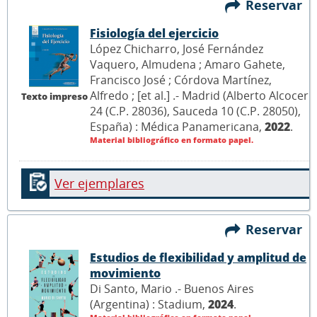
Reservar
Fisiología del ejercicio
López Chicharro, José Fernández
Vaquero, Almudena ; Amaro Gahete,
Francisco José ; Córdova Martínez,
Alfredo ; [et al.] .- Madrid (Alberto Alcocer
Texto impreso
24 (C.P. 28036), Sauceda 10 (C.P. 28050),
España) : Médica Panamericana,
2022
.
Material bibliográfico en formato papel.
Ver ejemplares
Reservar
Estudios de flexibilidad y amplitud de
movimiento
Di Santo, Mario .- Buenos Aires
(Argentina) : Stadium,
2024
.