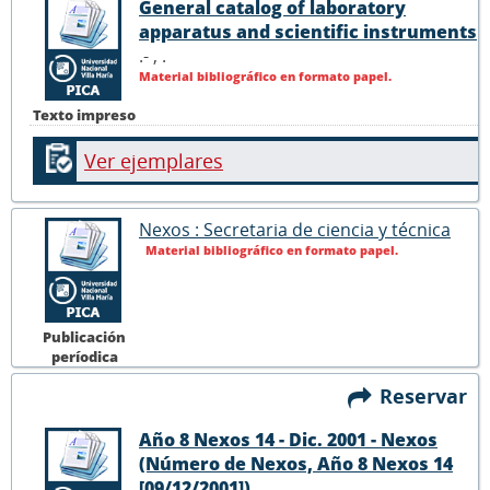
General catalog of laboratory
apparatus and scientific instruments
.- ,
.
Material bibliográfico en formato papel.
Texto impreso
Ver ejemplares
Nexos : Secretaria de ciencia y técnica
Material bibliográfico en formato papel.
Publicación
períodica
Reservar
Año 8 Nexos 14 - Dic. 2001 - Nexos
(Número de Nexos, Año 8 Nexos 14
[09/12/2001])