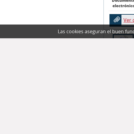
Document
2024
[8]
electrónic
2023
[5]
Ver
2022
[16]
Las cookies aseguran el buen func
2021
[2]
2020
[19]
2019
[13]
2018
[66]
2017
[19]
Document
electrónic
2016
[15]
[+]
Tipo de documento en Acceso
Ver
Abierto
documento de conferencia
[108]
artículo
[30]
libro
[5]
tesis de maestría
[2]