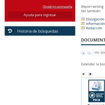
texto manuscrito
[19]
Report writing
Ver también:
Autor
Divulgación 
Abbá, Norma
[1]
Información 
Achilli, Carla Soledad
[1]
Redacción
Acosta, Ivana
[1]
DOCUMENTS
Acosta, Leandro Agustín
[1]
Adó, Máximo
[1]
Ver do
Alamo, Oscar Nicolás (1959-)
[1]
Alaniz, María
[4]
Extender la b
Alberdi, M. C.
[1]
Alfaro, Dayana
[1]
Almeira, Alberto
[1]
[+]
Año
2025
[3]