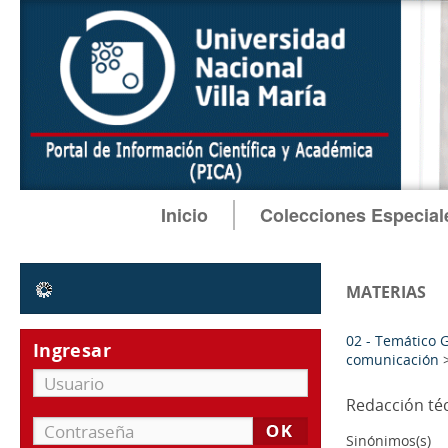
Inicio
Colecciones Especial
filtrar o comparar
MATERIAS
02 - Temático 
comunicación
Tipo
Redacción té
documento electrónico
[148]
texto impreso
[40]
Sinónimos(s)