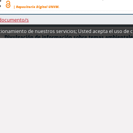
o
o
| Repositorio Digital UNVM.
 documento/s
ionamiento de nuestros servicios; Usted acepta el uso de 
Divulgación de información sobre temas ambientale
energía y financiero
Ficco, Cecilia Danna, María Belén ; Catalano, Ariana ; Cardet
Bajo el nuevo paradigma de la sostenibilidad, las empresas ti
proveedores de capital y, asimismo, la de crear valor social y
o
En este m[...]
o
| Repositorio Digital UNVM.
 documento/s
Balance social en cooperativas argentinas
Moyano, Carina Teresita Stella, María Elena .- ,
2025
.
| Repositorio Digital UNVM.