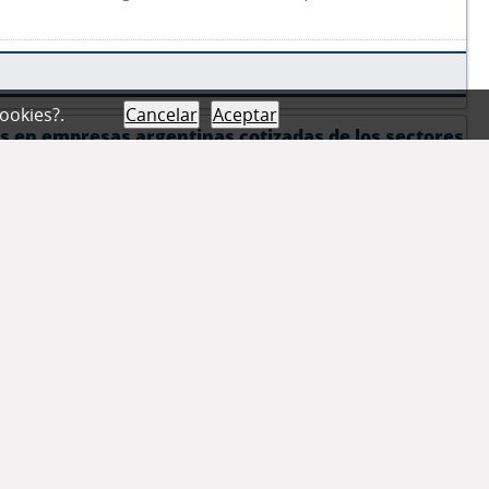
cookies?.
Cancelar
Aceptar
s en empresas argentinas cotizadas de los sectores
ti, Lucía .- ,
2025
.
enen la presión para crear valor económico para los
 ambiental para diferentes stakeholders(Apte y Sheth, 2017).