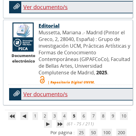
Ver documento/s
Editorial
Mussetta, Mariana .- Madrid (Pintor el
Greco, 2, 28040, España) : Grupo de
investigación UCM, Prácticas Artísticas y
Formas de Conocimiento
Documento
Contemporáneas (GIPAFCoCo), Facultad
electrónico
de Bellas Artes, Universidad
Complutense de Madrid,
2025
.
| Repositorio Digital UNVM.
Ver documento/s
1
2
3
4
5
6
7
8
9
10
(61 - 75 / 211)
Por página :
25
50
100
200