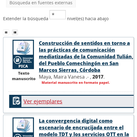
Búsqueda en fuentes externas
Extender la búsqueda
nivel(es) hacia abajo
Construcción de sentidos en torno a
las prácticas de comunicación
mediatizadas de la Comunidad Tulián,
del Pueblo Comechingón en San
Marcos Sierras, Córdoba
Texto
Maya, Maira Vanesa .- ,
2017
.
manuscrito
Material manuscrito en formato papel.
Ver ejemplares
La convergencia digital como
escenario de encrucijada entre el
modelo TDT y los servicios OTT en la