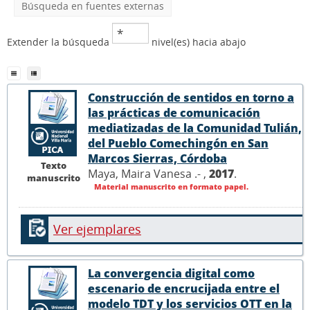
Búsqueda en fuentes externas
Extender la búsqueda
nivel(es) hacia abajo
Construcción de sentidos en torno a
las prácticas de comunicación
mediatizadas de la Comunidad Tulián,
del Pueblo Comechingón en San
Marcos Sierras, Córdoba
Texto
Maya, Maira Vanesa .- ,
2017
.
manuscrito
Material manuscrito en formato papel.
Ver ejemplares
La convergencia digital como
escenario de encrucijada entre el
modelo TDT y los servicios OTT en la