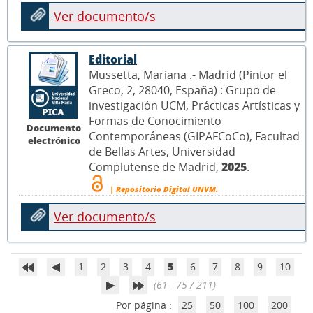
Ver documento/s
Editorial
Mussetta, Mariana .- Madrid (Pintor el
Greco, 2, 28040, España) : Grupo de
investigación UCM, Prácticas Artísticas y
Formas de Conocimiento
Documento
Contemporáneas (GIPAFCoCo), Facultad
electrónico
de Bellas Artes, Universidad
Complutense de Madrid,
2025
.
| Repositorio Digital UNVM.
Ver documento/s
1
2
3
4
5
6
7
8
9
10
(61 - 75 / 211)
Por página :
25
50
100
200