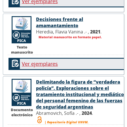
Ver ejemplares
Decisiones frente al
amamantamiento
Heredia, Flavia Vanina .- ,
2021
.
Material manuscrito en formato papel.
Texto
manuscrito
Ver ejemplares
Delimitando la figura de “verdadera
policía”. Exploraciones sobre el
tratamiento institucional y mediático
del personal femenino de las fuerzas
de seguridad argentinas
Documento
Abramovich, Sofía .- ,
2024
.
electrónico
| Repositorio Digital UNVM.