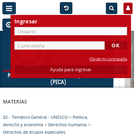
Ingresar
Olvidé mi contraseña
Ayuda para ingresar
MATERIAS
02 - Temático General - UNESCO
>
Política,
derecho y economía
>
Derechos humanos
>
Derechos de grupos especiales