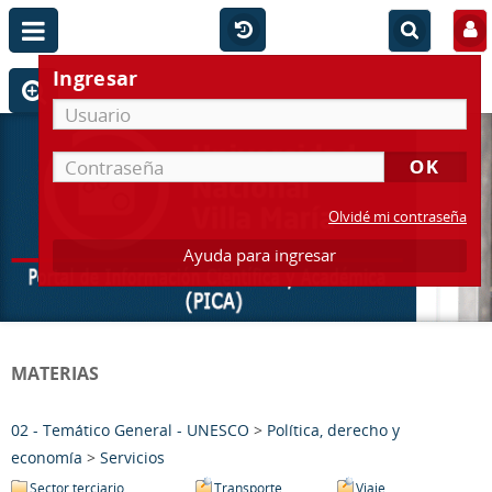
Ingresar
Olvidé mi contraseña
Ayuda para ingresar
MATERIAS
02 - Temático General - UNESCO
>
Política, derecho y
economía
>
Servicios
Sector terciario
Transporte
Viaje