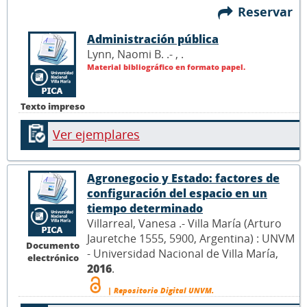
Reservar
Administración pública
Lynn, Naomi B. .- ,
.
Material bibliográfico en formato papel.
Texto impreso
Ver ejemplares
Agronegocio y Estado: factores de
configuración del espacio en un
tiempo determinado
Villarreal, Vanesa .- Villa María (Arturo
Jauretche 1555, 5900, Argentina) : UNVM
Documento
- Universidad Nacional de Villa María,
electrónico
2016
.
| Repositorio Digital UNVM.