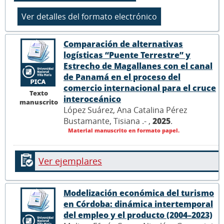
Comparación de alternativas
logísticas “Puente Terrestre” y
Estrecho de Magallanes con el canal
de Panamá en el proceso del
comercio internacional para el cruce
Texto
interoceánico
manuscrito
López Suárez, Ana Catalina Pérez
Bustamante, Tisiana .- ,
2025
.
Material manuscrito en formato papel.
Ver ejemplares
Modelización económica del turismo
en Córdoba: dinámica intertemporal
del empleo y el producto (2004–2023)