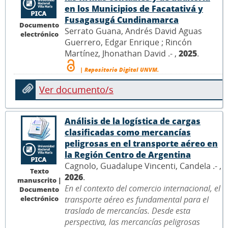
en los Municipios de Facatativá y
Fusagasugá Cundinamarca
Documento
Serrato Guana, Andrés David Aguas
electrónico
Guerrero, Edgar Enrique ; Rincón
Martínez, Jhonathan David .- ,
2025
.
| Repositorio Digital UNVM.
Ver documento/s
Análisis de la logística de cargas
clasificadas como mercancías
peligrosas en el transporte aéreo en
la Región Centro de Argentina
Cagnolo, Guadalupe Vincenti, Candela .- ,
Texto
2026
.
manuscrito |
En el contexto del comercio internacional, el
Documento
electrónico
transporte aéreo es fundamental para el
traslado de mercancías. Desde esta
perspectiva, las mercancías peligrosas