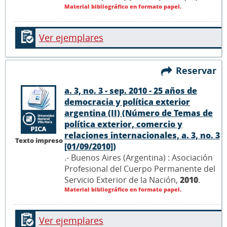
Material bibliográfico en formato papel.
Ver ejemplares
Reservar
a. 3, no. 3 - sep. 2010 - 25 años de
democracia y política exterior
argentina (II) (Número de Temas de
política exterior, comercio y
relaciones internacionales, a. 3, no. 3
Texto impreso
[01/09/2010])
.- Buenos Aires (Argentina) : Asociación
Profesional del Cuerpo Permanente del
Servicio Exterior de la Nación,
2010
.
Material bibliográfico en formato papel.
Ver ejemplares