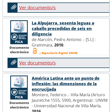
Ver documento/s
La Alpujarra, sesenta leguas a
caballo precedidas de seis en
diligencia
de Alarcón, Pedro Antonio .- [S.l.] :
Grammata,
2010
.
Documento
electrónico
| Repositorio Digital UNVM.
Ver documento/s
América Latina ante un punto de
inflexión: las dimensiones de la
encrucijada
Montero, Federico .- Villa María (Arturo
Jauretche 1555, 5900, Argentina) : UNVM
Documento
- Universidad Nacional de Villa María,
electrónico
2016
.