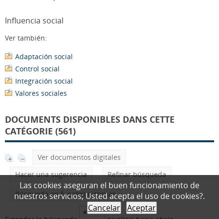
Influencia social
Ver también:
Adaptación social
Control social
Integración social
Valores sociales
DOCUMENTS DISPONIBLES DANS CETTE
CATÉGORIE (561)
Ver documentos digitales
Hacer una sugerencia
Refinar búsqueda
Las cookies aseguran el buen funcionamiento de
Búsqueda en fuentes externas
nuestros servicios; Usted acepta el uso de cookies?.
Cancelar
Aceptar