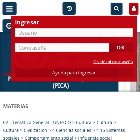
Ingresar
Olvidé mi contraseña
Ayuda para ingresar
MATERIAS
02 - Temático General - UNESCO
>
Cultura
>
Cultura
>
Cultura
>
Civilización
>
4 Ciencias sociales
>
4.15 Sistemas
sociales
>
Comportamiento social
>
Influencia social