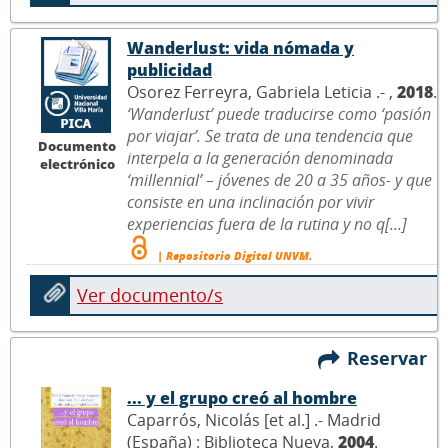
Wanderlust: vida nómada y
publicidad
Osorez Ferreyra, Gabriela Leticia .- ,
2018
.
‘Wanderlust’ puede traducirse como ‘pasión
por viajar’. Se trata de una tendencia que
Documento
interpela a la generación denominada
electrónico
‘millennial’ – jóvenes de 20 a 35 años- y que
consiste en una inclinación por vivir
experiencias fuera de la rutina y no q[...]
| Repositorio Digital UNVM.
Ver documento/s
Reservar
... y el grupo creó al hombre
Caparrós, Nicolás [et al.] .- Madrid
(España) : Biblioteca Nueva,
2004
.