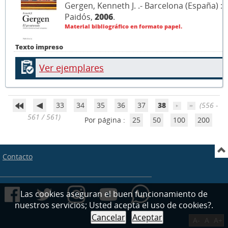
Gergen, Kenneth J. .- Barcelona (España) :
Paidós,
2006
.
Material bibliográfico en formato papel.
Texto impreso
Ver ejemplares
33
34
35
36
37
38
(556 -
561 / 561)
Por página :
25
50
100
200
Contacto
Las cookies aseguran el buen funcionamiento de
nuestros servicios; Usted acepta el uso de cookies?.
Cancelar
Aceptar
A-
A
A+