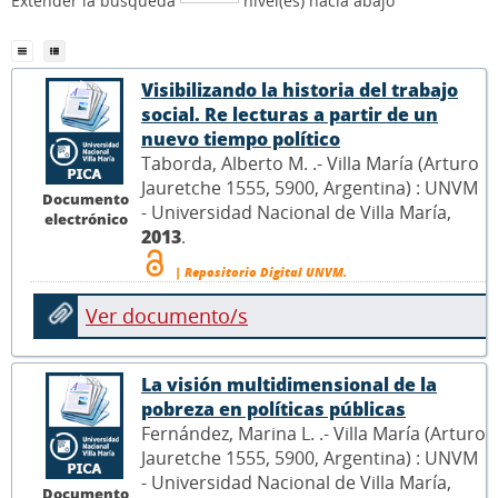
Extender la búsqueda
nivel(es) hacia abajo
Visibilizando la historia del trabajo
social. Re lecturas a partir de un
nuevo tiempo político
Taborda, Alberto M. .- Villa María (Arturo
Jauretche 1555, 5900, Argentina) : UNVM
Documento
- Universidad Nacional de Villa María,
electrónico
2013
.
| Repositorio Digital UNVM.
Ver documento/s
La visión multidimensional de la
pobreza en políticas públicas
Fernández, Marina L. .- Villa María (Arturo
Jauretche 1555, 5900, Argentina) : UNVM
- Universidad Nacional de Villa María,
Documento