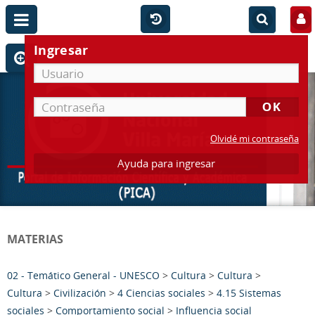
Ingresar
Olvidé mi contraseña
Ayuda para ingresar
MATERIAS
02 - Temático General - UNESCO
>
Cultura
>
Cultura
>
Cultura
>
Civilización
>
4 Ciencias sociales
>
4.15 Sistemas
sociales
>
Comportamiento social
>
Influencia social