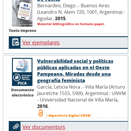
Bernardini, Diego .- Buenos Aires
(Leandro N. Alem 720, 1001, Argentina) :
Aguilar,
2015
.
Material bibliográfico en formato papel.
Texto impreso
Ver ejemplares
Vulnerabilidad social y políticas
públicas aplicadas en el Oeste
Pampeano. Miradas desde una
geografía feminista
García, Leticia Nora .- Villa María (Arturo
Documento
Jauretche 1555, 5900, Argentina) : UNVM
electrónico
- Universidad Nacional de Villa María,
2016
.
| Repositorio Digital UNVM.
Ver documento/s