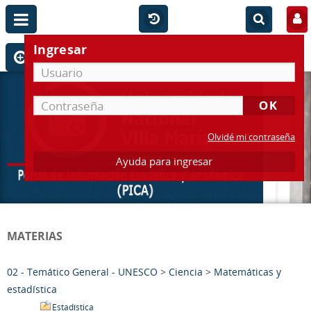
Ingresar
Olvidé mi contraseña
Ayuda para ingresar
MATERIAS
02 - Temático General - UNESCO
>
Ciencia
>
Matemáticas y
estadística
Estadística