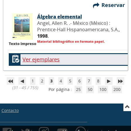
Reservar
Álgebra elemental
Angel, Allen R. .- México (México) :
Prentice-Hall Hispanoamericana, S.A.,
1998
.
Material bibliográfico en formato papel.
Texto impreso
Ver ejemplares
1
2
3
4
5
6
7
8
(31 - 45 / 755)
Por página :
25
50
100
200
Contacto