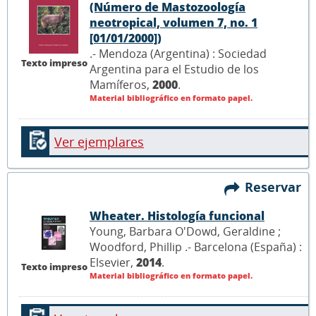
(Número de Mastozoología
neotropical, volumen 7, no. 1
[01/01/2000])
.- Mendoza (Argentina) : Sociedad
Texto impreso
Argentina para el Estudio de los
Mamíferos,
2000
.
Material bibliográfico en formato papel.
Ver ejemplares
Reservar
Wheater. Histología funcional
Young, Barbara O'Dowd, Geraldine ;
Woodford, Phillip .- Barcelona (España) :
Elsevier,
2014
.
Texto impreso
Material bibliográfico en formato papel.