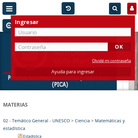
Ingresar
Olvidé mi contraseña
Ayuda para ingresar
MATERIAS
02 - Temático General - UNESCO
>
Ciencia
>
Matemáticas y
estadística
Estadística