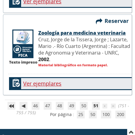
Ver ejemplares
Reservar
Zoología para medicina veterinaria
Cruz, Jorge de la Tissera, Jorge ; Lazarte,
Mario .- Río Cuarto (Argentina) : Facultad
de Agronomia y Veterinaria - UNRC,
2002
.
Texto impreso
Material bibliográfico en formato papel.
Ver ejemplares
46
47
48
49
50
51
(751 -
755 / 755)
Por página :
25
50
100
200