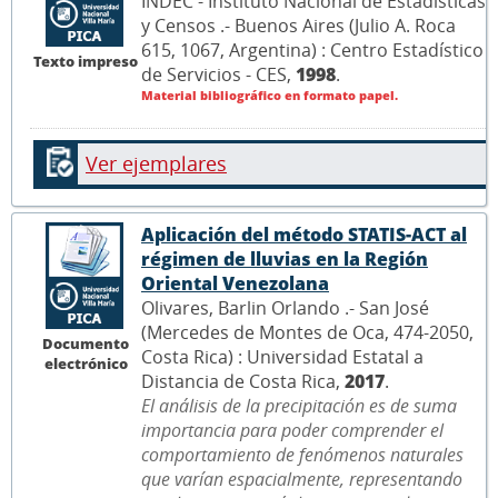
INDEC - Instituto Nacional de Estadísticas
y Censos .- Buenos Aires (Julio A. Roca
615, 1067, Argentina) : Centro Estadístico
Texto impreso
de Servicios - CES,
1998
.
Material bibliográfico en formato papel.
Ver ejemplares
Aplicación del método STATIS-ACT al
régimen de lluvias en la Región
Oriental Venezolana
Olivares, Barlin Orlando .- San José
(Mercedes de Montes de Oca, 474-2050,
Documento
Costa Rica) : Universidad Estatal a
electrónico
Distancia de Costa Rica,
2017
.
El análisis de la precipitación es de suma
importancia para poder comprender el
comportamiento de fenómenos naturales
que varían espacialmente, representando