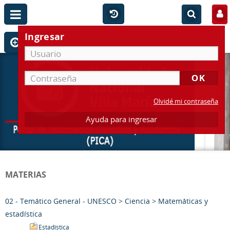
Ingresar
Olvidé mi contraseña
Ayuda para ingresar
MATERIAS
02 - Temático General - UNESCO
>
Ciencia
>
Matemáticas y
estadística
Estadística