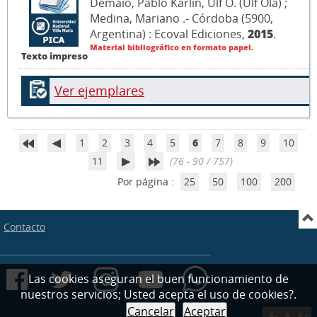
Demaio, Pablo Karlin, Ulf O. (Ulf Ola) ;
Medina, Mariano .- Córdoba (5900,
Argentina) : Ecoval Ediciones,
2015
.
Material bibliográfico en formato papel.
Texto impreso
Ver ejemplares
1
2
3
4
5
6
7
8
9
10
11
(76 - 90 / 757)
Por página :
25
50
100
200
Contacto
Las cookies aseguran el buen funcionamiento de
nuestros servicios; Usted acepta el uso de cookies?.
Cancelar
Aceptar
A-
A
A+