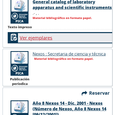
General catalog of laboratory
apparatus and scientific instruments
.- ,
.
Material bibliográfico en formato papel.
Texto impreso
Ver ejemplares
Nexos : Secretaria de ciencia y técnica
Material bibliográfico en formato papel.
Publicación
períodica
Reservar
Año 8 Nexos 14 - Dic. 2001 - Nexos
(Número de Nexos, Año 8 Nexos 14
[09/12/2001])