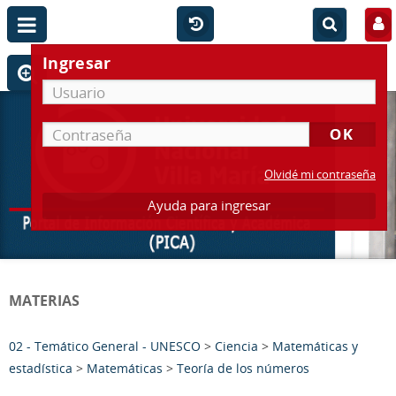
Ingresar
Olvidé mi contraseña
Ayuda para ingresar
MATERIAS
02 - Temático General - UNESCO
>
Ciencia
>
Matemáticas y
estadística
>
Matemáticas
>
Teoría de los números