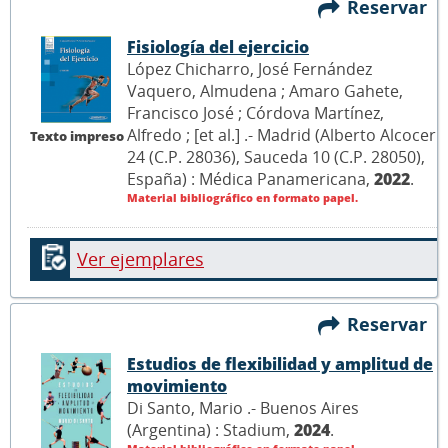
Reservar
Fisiología del ejercicio
López Chicharro, José Fernández
Vaquero, Almudena ; Amaro Gahete,
Francisco José ; Córdova Martínez,
Alfredo ; [et al.] .- Madrid (Alberto Alcocer
Texto impreso
24 (C.P. 28036), Sauceda 10 (C.P. 28050),
España) : Médica Panamericana,
2022
.
Material bibliográfico en formato papel.
Ver ejemplares
Reservar
Estudios de flexibilidad y amplitud de
movimiento
Di Santo, Mario .- Buenos Aires
(Argentina) : Stadium,
2024
.