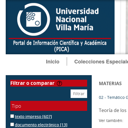
Inicio
Colecciones Especial
filtrar o comparar
MATERIAS
02 - Temático 
Tipo
Teoría de lo
texto impreso
[607]
Ver también:
documento electrónico
[13]