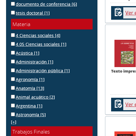
documento de conferencia
[6]
Ver 
tesis doctoral
[1]
Materia
4 Ciencias sociales
[4]
4.05 Ciencias sociales
[1]
Acústica
[1]
Administración
[1]
Administración pública
[1]
Texto impre
Agronomía
[1]
Anatomía
[13]
Animal acuático
[2]
Ver 
Argentina
[1]
Astronomía
[5]
[+]
Trabajos Finales