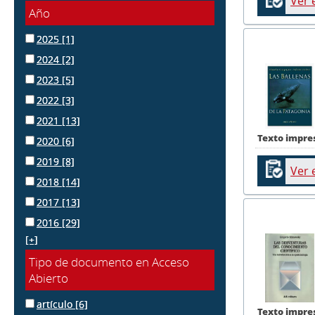
Ver 
Año
2025
[1]
2024
[2]
2023
[5]
2022
[3]
2021
[13]
Texto impre
2020
[6]
2019
[8]
Ver 
2018
[14]
2017
[13]
2016
[29]
[+]
Tipo de documento en Acceso
Abierto
artículo
[6]
Texto impre