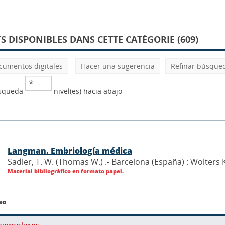
 DISPONIBLES DANS CETTE CATÉGORIE (609)
cumentos digitales
Hacer una sugerencia
Refinar búsque
úsqueda
nivel(es) hacia abajo
Langman. Embriología médica
Sadler, T. W. (Thomas W.) .- Barcelona (España) : Wolters
Material bibliográfico en formato papel.
so