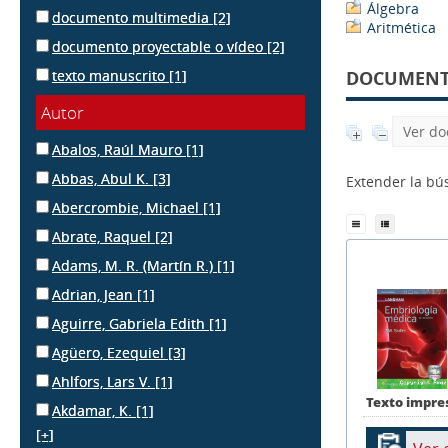
Álgebra
documento multimedia
[2]
Aritmética
documento proyectable o vídeo
[2]
texto manuscrito
[1]
DOCUMENTS
Autor
Ver do
Abalos, Raúl Mauro
[1]
Abbas, Abul K.
[3]
Extender la b
Abercrombie, Michael
[1]
Abrate, Raquel
[2]
Adams, M. R. (Martín R.)
[1]
Adrian, Jean
[1]
Aguirre, Gabriela Edith
[1]
Agüero, Ezequiel
[3]
Ahlfors, Lars V.
[1]
Texto impre
Akdamar, K.
[1]
[+]