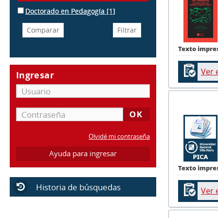
Doctorado en Pedagogía
[1]
Texto impre
Ver 
Ingresar
Olvidé mi contraseña
Ayuda para ingresar
Texto impre
Historia de búsquedas
Ver 