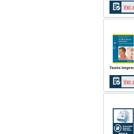
Ver 
Texto impre
Ver 