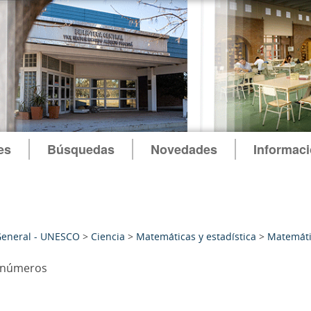
es
Búsquedas
Novedades
Informac
General - UNESCO
>
Ciencia
>
Matemáticas y estadística
>
Matemáti
s números